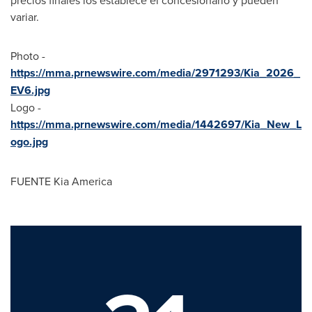
variar.
Photo -
https://mma.prnewswire.com/media/2971293/Kia_2026_
EV6.jpg
Logo -
https://mma.prnewswire.com/media/1442697/Kia_New_L
ogo.jpg
FUENTE Kia America