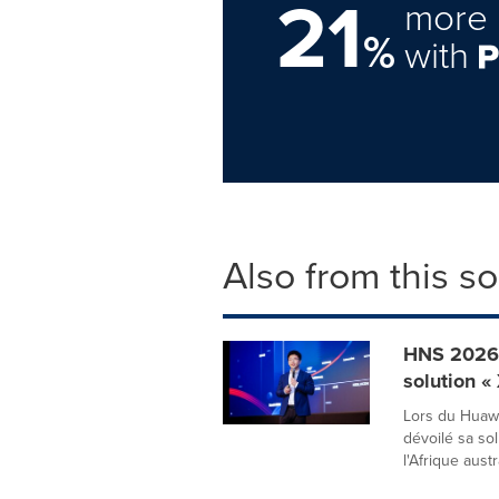
21
more 
%
with
Also from this s
HNS 2026 |
solution «
Lors du Huaw
dévoilé sa so
l'Afrique austra