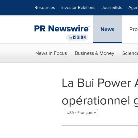
Accessibility Statement
Skip Navigation
Resources
Investor Relations
Journalists
Agen
News
Pro
News in Focus
Business & Money
Scienc
La Bui Power 
opérationnel 
USA - Français