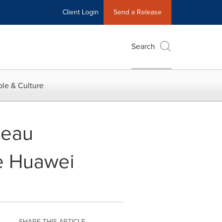
Client Login
Send a Release
Search
le & Culture
seau
de Huawei
SHARE THIS ARTICLE