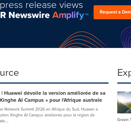
press release views
Request a De
ource
Ex
 Huawei dévoile la version améliorée de sa
 Xinghe AI Campus » pour l'Afrique australe
ei Network Summit 2026 en Afrique du Sud, Huawei a
lution Xinghe AI Campus améliorée pour la région de
Green 
le,...