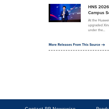
HNS 2026 
Campus Sol
At the Huawei
upgraded Xing
under the...
More Releases From This Source
Contact PR Newswire
Prod