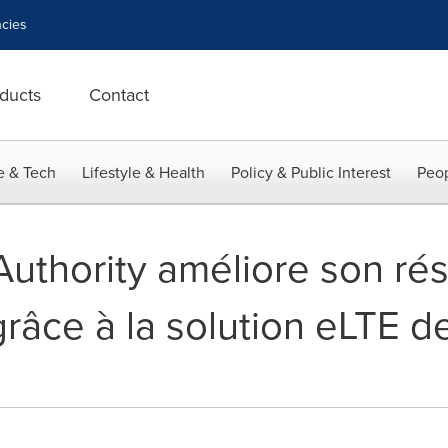
cies
ducts
Contact
e & Tech
Lifestyle & Health
Policy & Public Interest
Peop
Authority améliore son ré
grâce à la solution eLTE 