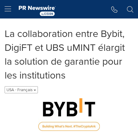
Accessibility Statement
Skip Navigation
Hamburger menu
La collaboration entre Bybit,
DigiFT et UBS uMINT élargit
la solution de garantie pour
les institutions
USA - Français