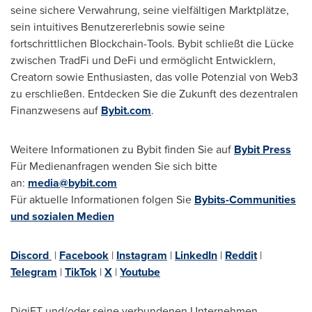
seine sichere Verwahrung, seine vielfältigen Marktplätze,
sein intuitives Benutzererlebnis sowie seine
fortschrittlichen Blockchain-Tools. Bybit schließt die Lücke
zwischen TradFi und DeFi und ermöglicht Entwicklern,
Creatorn sowie Enthusiasten, das volle Potenzial von Web3
zu erschließen. Entdecken Sie die Zukunft des dezentralen
Finanzwesens auf
Bybit.com
.
Weitere Informationen zu Bybit finden Sie auf
Bybit Press
Für Medienanfragen wenden Sie sich bitte
an:
media@bybit.com
Für aktuelle Informationen folgen Sie
Bybits-Communities
und sozialen Medien
Discord
|
Facebook
|
Instagram
|
LinkedIn
|
Reddit
|
Telegram
|
TikTok
|
X
|
Youtube
DigiFT und/oder seine verbundenen Unternehmen