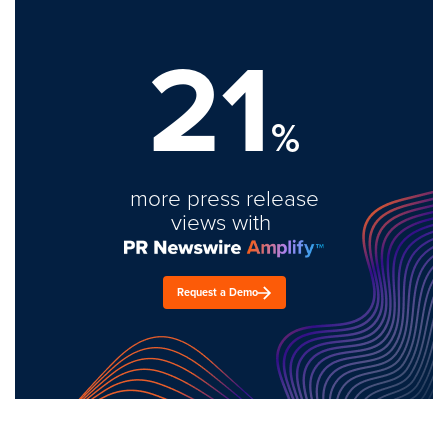
21
%
more press release
views with
Request a Demo