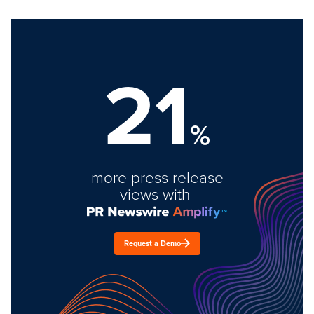
21
%
more press release
views with
Request a Demo