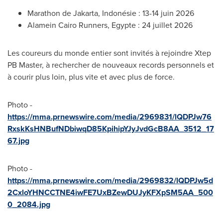
Marathon de Jakarta, Indonésie : 13-14 juin 2026
Alamein Cairo Runners, Egypte : 24 juillet 2026
Les coureurs du monde entier sont invités à rejoindre Xtep
PB Master, à rechercher de nouveaux records personnels et
à courir plus loin, plus vite et avec plus de force.
Photo -
https://mma.prnewswire.com/media/2969831/lQDPJw76
RxskKsHNBufNDbiwqD85KpihipYJyJvdGcB8AA_3512_17
67.jpg
Photo -
https://mma.prnewswire.com/media/2969832/lQDPJw5d
2CxloYHNCCTNE4iwFE7UxBZewDUJyKFXpSM5AA_500
0_2084.jpg