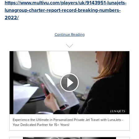
https://www.multivu.com/players/uk/9143951-lunajets-
lunagroup-charter-report-record-breaking-numbers-
2022/
Continue Reading
Experience the Ultimate in Personalized Private Jet Travel with LunaJets -
Your Dedicated Partner for 15+ Years!