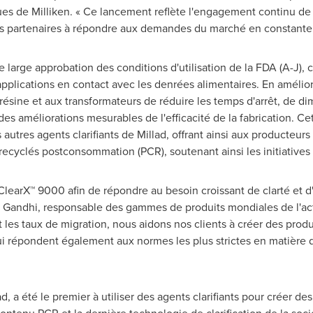
iques de Milliken. « Ce lancement reflète l'engagement continu de 
os partenaires à répondre aux demandes du marché en constante 
large approbation des conditions d'utilisation de la FDA (A-J), c
'applications en contact avec les denrées alimentaires. En amélior
ésine et aux transformateurs de réduire les temps d'arrêt, de dim
des améliorations mesurables de l'efficacité de la fabrication. 
 autres agents clarifiants de Millad, offrant ainsi aux producteurs 
 recyclés postconsommation (PCR), soutenant ainsi les initiativ
learX™ 9000 afin de répondre au besoin croissant de clarté et d'e
Gandhi, responsable des gammes de produits mondiales de l'activ
et les taux de migration, nous aidons nos clients à créer des pro
qui répondent également aux normes les plus strictes en matière d'
ad, a été le premier à utiliser des agents clarifiants pour créer d