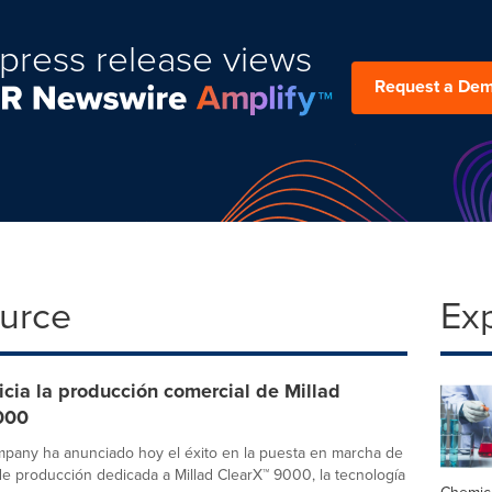
press release views
Request a De
ource
Ex
nicia la producción comercial de Millad
000
mpany ha anunciado hoy el éxito en la puesta en marcha de
de producción dedicada a Millad ClearX™ 9000, la tecnología
Chemic