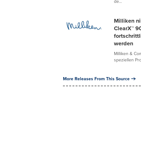
de...
Milliken n
ClearX™ 9
fortschrit
werden
Milliken & Co
speziellen Pr
More Releases From This Source