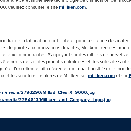
ntenu PCR et la dernière technologie de clarification de la soci
00, veuillez consulter le site
milliken.com
.
ndial de la fabrication dont l'intérêt pour la science des matéri
s de pointe aux innovations durables, Milliken crée des produit
s et aux communautés. S'appuyant sur des milliers de brevets et s
vêtements de sol, des produits chimiques et des soins de santé, l
ité et l'excellence, afin d'exercer un impact positif sur le mond
ux et les solutions inspirées de Milliken sur
milliken.com
et sur
com/media/2790290/Millad_ClearX_9000.jpg
om/media/2254813/Milliken_and_Company_Logo.jpg