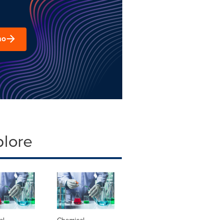
mo
plore
al
Chemical