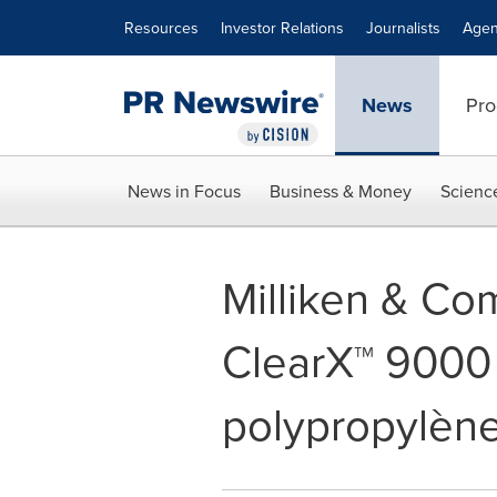
Accessibility Statement
Skip Navigation
Resources
Investor Relations
Journalists
Agen
News
Pro
News in Focus
Business & Money
Scienc
Milliken & Co
ClearX™ 9000 :
polypropylèn