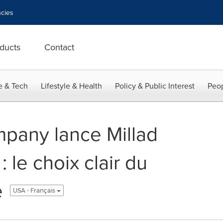
cies
ducts
Contact
e & Tech
Lifestyle & Health
Policy & Public Interest
Peop
mpany lance Millad
 le choix clair du
e
USA - Français