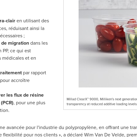
a-clair
en utilisant des
es, réduisant ainsi la
nécessaires ;
t de migration
dans les
 PP, ce qui est
s médicales et en
traitement
par rapport
pour accroître
er les flux de résine
Millad ClearX™ 9000, Milliken's next generation 
 (PCR)
, pour une plus
transparency at reduced additive loading levels
tion.
e avancée pour l'industrie du polypropylène, en offrant une tra
de flexibilité pour nos clients », a déclaré Wim Van De Velde, pre