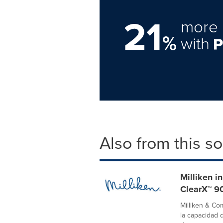
21
more 
%
with
Also from this s
Milliken i
ClearX™ 9
Milliken & Co
la capacidad 