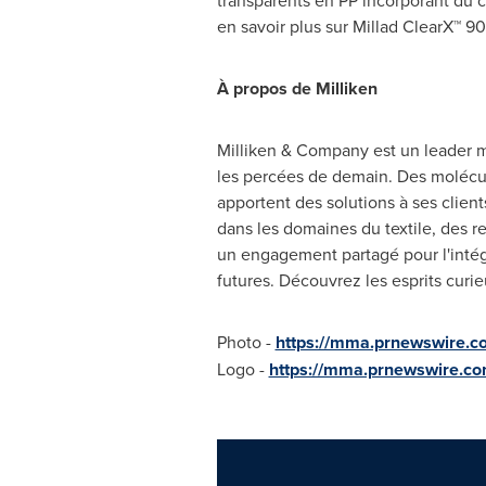
transparents en PP incorporant du co
en savoir plus sur Millad ClearX™ 90
À propos de Milliken
Milliken & Company est un leader mo
les percées de demain. Des molécule
apportent des solutions à ses client
dans les domaines du textile, des re
un engagement partagé pour l'intégr
futures. Découvrez les esprits curie
Photo -
https://mma.prnewswire.
Logo -
https://mma.prnewswire.c