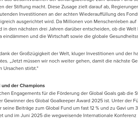
ten der Stiftung macht. Diese Zusage zielt darauf ab, Regierung
eutenden Investitionen an der achten Wiederauffüllung des Fond
igreich ausgerichtet wird. Da Millionen von Menschenleben auf 
nd in den nächsten drei Jahren darüber entscheiden, ob die Wel
ia eindämmen und die Wirtschaft sowie die globale Gesundheitss
dank der Großzügigkeit der Welt, kluger Investitionen und der 
tes. „Jetzt müssen wir noch weiter gehen, damit die nächste Gen
 Ursachen stirbt."
 und der Champions
chen Engagements für die Förderung der Global Goals gab die St
der Gewinner des Global Goalkeeper Award
2025 ist
. Unter der F
 seine Beiträge zum Global Fund um fast 12 % und zu Gavi um 30
et und im Juni 2025 die wegweisende Internationale Konferenz 