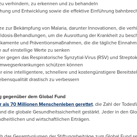
 zu verhindern, zu erkennen und zu behandeln
schung und Entwicklung sowie die effektive Einführung bahnbrec
e zur Bekämpfung von Malaria, darunter Innovationen, die verh
eldosis-Behandlungen, um die Ausrottung der Krankheit zu besc
amente und Präventionsmaßnahmen, die die tägliche Einnahme 
e auf einstellige Werte zu senken
ter gegen das Respiratorische Synzytial-Virus (RSV) und Strepto
temwegserkrankungen schützen können
ür eine intelligentere, schnellere und kostengünstigere Bereitstel
bensqualität drastisch zu verbessern
ung gegenüber dem Global Fund
 als 70 Millionen Menschenleben gerettet
, die Zahl der Todes
d die globale Gesundheitssicherheit gestärkt. Jeder in den Glob
heitlichen und wirtschaftlichen Erträgen.
ch das Gesamtvolumen der Stiftungsbeiträge zum Global Fund se