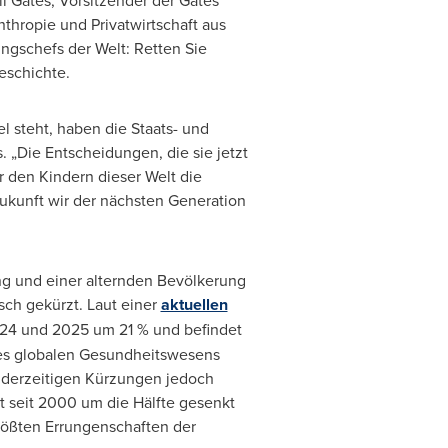
ll Gates
, Vorsitzender der Gates
nthropie und Privatwirtschaft aus
ungschefs der Welt: Retten Sie
eschichte.
 steht, haben die Staats- und
 „Die Entscheidungen, die sie jetzt
r den Kindern dieser Welt die
ukunft wir der nächsten Generation
ng und einer alternden Bevölkerung
sch gekürzt. Laut einer
aktuellen
24 und 2025 um 21 % und befindet
des globalen Gesundheitswesens
 derzeitigen Kürzungen jedoch
t seit 2000 um die Hälfte gesenkt
größten Errungenschaften der