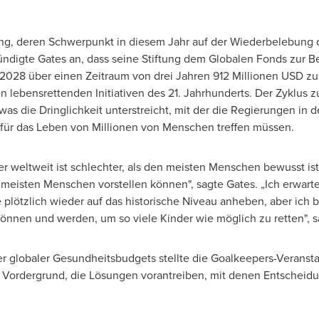
tung, deren Schwerpunkt in diesem Jahr auf der Wiederbelebun
kündigte Gates an, dass seine Stiftung dem Globalen Fonds zur
2028 über einen Zeitraum von drei Jahren 912 Millionen USD zu
n lebensrettenden Initiativen des 21. Jahrhunderts. Der Zyklus z
was die Dringlichkeit unterstreicht, mit der die Regierungen 
ür das Leben von Millionen von Menschen treffen müssen.
r weltweit ist schlechter, als den meisten Menschen bewusst ist,
e meisten Menschen vorstellen können", sagte Gates. „Ich erwarte
plötzlich wieder auf das historische Niveau anheben, aber ich b
nnen und werden, um so viele Kinder wie möglich zu retten", s
 globaler Gesundheitsbudgets stellte die Goalkeepers-Veranst
n Vordergrund, die Lösungen vorantreiben, mit denen Entscheid