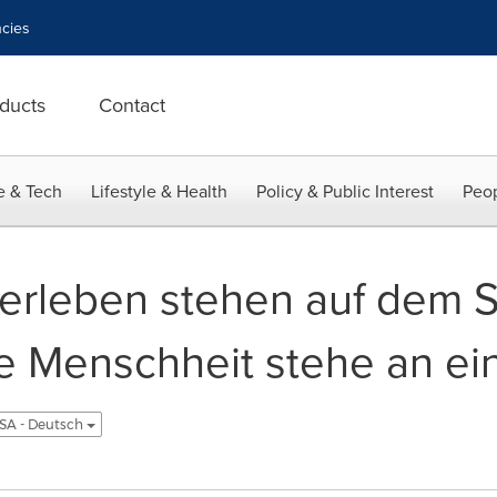
cies
ducts
Contact
e & Tech
Lifestyle & Health
Policy & Public Interest
Peop
erleben stehen auf dem Spi
ie Menschheit stehe an e
SA - Deutsch