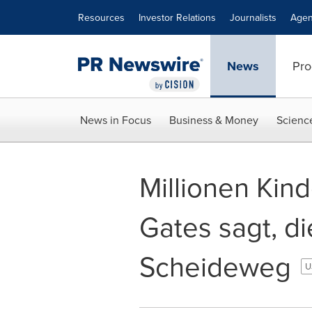
Accessibility Statement
Skip Navigation
Resources
Investor Relations
Journalists
Agen
News
Pro
News in Focus
Business & Money
Scienc
Millionen Kind
Gates sagt, d
Scheideweg
U