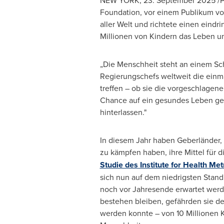
NEW YORK
,
23.
September 2025
/P
Foundation, vor einem Publikum von 
aller Welt und richtete einen eindr
Millionen von Kindern das Leben un
„Die Menschheit steht an einem Sch
Regierungschefs weltweit die einma
treffen – ob sie die vorgeschlagen
Chance auf ein gesundes Leben geb
hinterlassen."
In diesem Jahr haben Geberländer,
zu kämpfen haben, ihre Mittel für d
Studie des Institute for Health Met
sich nun auf dem niedrigsten Stan
noch vor Jahresende erwartet werd
bestehen bleiben, gefährden sie de
werden konnte – von 10 Millionen K