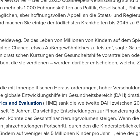
RNewswire/ --
Bei der
2025 Goalkeepers-Veranstaltung stand
Bi
mehr als 1.000 Führungskräften aus Politik, Gesellschaft, Phila
inglichen, aber hoffnungsvollen Appell an die Staats- und Regier
d machen Sie einige der tödlichsten Krankheiten bis 2045 zu G
eideweg. Da das Leben von Millionen von Kindern auf dem Spiel
lige Chance, etwas Außergewöhnliches zu leisten", sagte Gates.
en drastischen Kürzungen der Gesundheitshilfe vorantreiben ode
en, die sie verdienen – werden darüber entscheiden, welche Z
 die mit innenpolitischen Herausforderungen, hoher Verschuldu
ie globale Entwicklungshilfe im Gesundheitsbereich (DAH) drasti
rics and Evaluation
(IHME) sank die weltweite DAH zwischen 20
d seit 15 Jahren. Da wichtige Entscheidungen zur Finanzierung 
en, könnte das Gesamtfinanzierungsvolumen steigen. Wenn die
n jahrzehntelangen Fortschritt, durch den die Kindersterblichkei
indern auf weniger als 5 Millionen Kinder pro Jahr –, eine der 