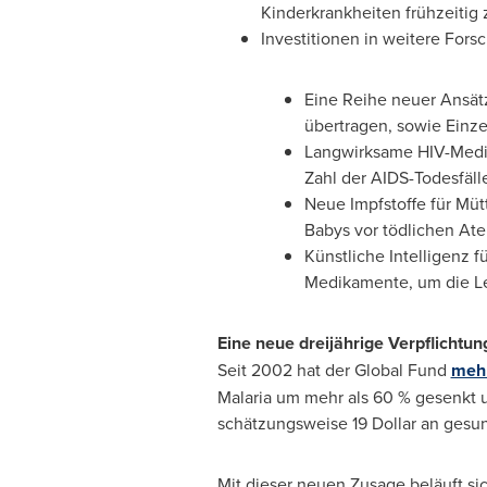
Kinderkrankheiten frühzeitig
Investitionen in weitere For
Eine Reihe
neuer Ansätz
übertragen, sowie Einz
Langwirksame HIV-Medik
Zahl der AIDS-Todesfäll
Neue Impfstoffe für Müt
Babys vor tödlichen A
Künstliche Intelligenz f
Medikamente, um die Le
Eine neue dreijährige Verpflicht
Seit 2002 hat der Global Fund
mehr
Malaria um mehr als 60 % gesenkt un
schätzungsweise
19 Dollar
an gesund
Mit dieser neuen Zusage beläuft si