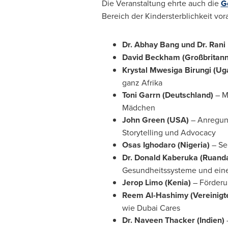
Die Veranstaltung ehrte auch die
G
Bereich der Kindersterblichkeit vo
Dr.
Abhay Bang
und Dr. Rani 
David Beckham
(Großbritan
Krystal Mwesiga Birungi
(
Ug
ganz Afrika
Toni Garrn (Deutschland)
– M
Mädchen
John Green
(
USA
)
– Anregun
Storytelling und Advocacy
Osas Ighodaro
(
Nigeria
)
– Se
Dr. Donald Kaberuka (Ruand
Gesundheitssysteme und eine
Jerop Limo (Kenia)
– Förderu
Reem Al-Hashimy (Vereinigt
wie Dubai Cares
Dr.
Naveen Thacker
(Indien)