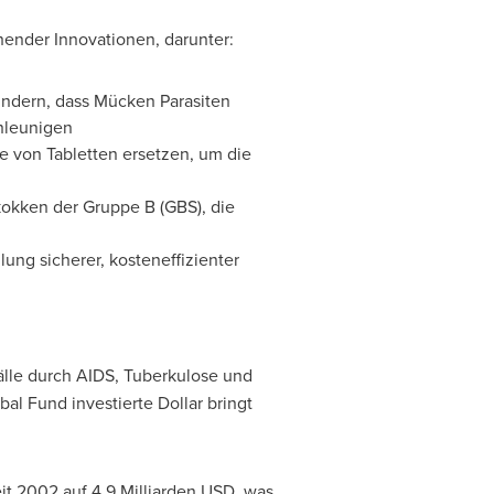
hender Innovationen, darunter:
indern, dass Mücken Parasiten
hleunigen
von Tabletten ersetzen, um die
kokken der Gruppe B (GBS), die
lung sicherer, kosteneffizienter
fälle durch AIDS, Tuberkulose und
al Fund investierte Dollar bringt
it 2002 auf 4,9 Milliarden USD, was