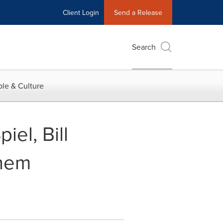
Client Login
Send a Release
Search
le & Culture
el, Bill
inem