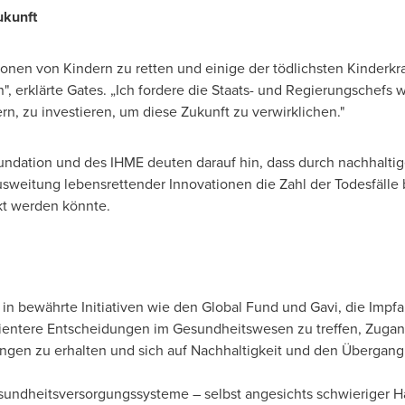
ukunft
ionen von Kindern zu retten und einige der tödlichsten Kinderkr
 erklärte Gates. „Ich fordere die Staats- und Regierungschefs we
, zu investieren, um diese Zukunft zu verwirklichen."
undation und des IHME deuten darauf hin, dass durch nachhaltige
weitung lebensrettender Innovationen die Zahl der Todesfälle 
kt werden könnte.
in bewährte Initiativen wie den Global Fund und Gavi, die Impfa
izientere Entscheidungen im Gesundheitswesen zu treffen, Zugan
n zu erhalten und sich auf Nachhaltigkeit und den Übergang z
esundheitsversorgungssysteme – selbst angesichts schwieriger 