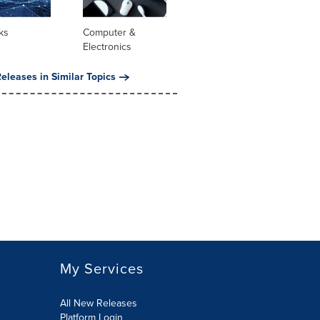
ks
Computer &
Electronics
eleases in Similar Topics
My Services
All New Releases
Platform Login