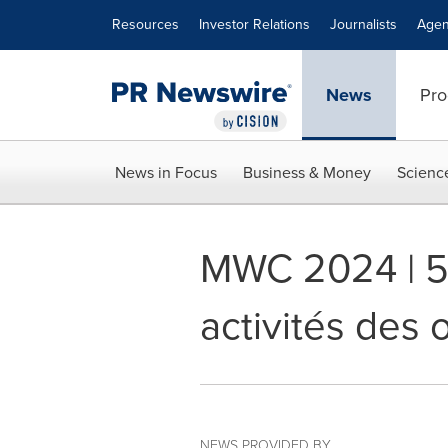
Accessibility Statement
Skip Navigation
Resources
Investor Relations
Journalists
Agen
News
Pro
News in Focus
Business & Money
Scienc
MWC 2024 | 5.
activités des 
NEWS PROVIDED BY