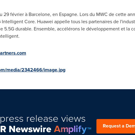
 29 février à Barcelone, en Espagne. Lors du MWC de cette ann
 Intelligent Core. Huawei appelle tous les partenaires de l'indus
me 5.5G durable. Ensemble, accélérons le développement et la co
elligent.
artners.
com
com/media/2342466/image.jpg
press release views
Request a De