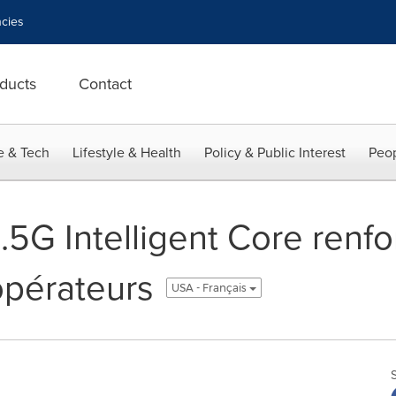
cies
ducts
Contact
e & Tech
Lifestyle & Health
Policy & Public Interest
Peop
5G Intelligent Core renfo
opérateurs
USA - Français