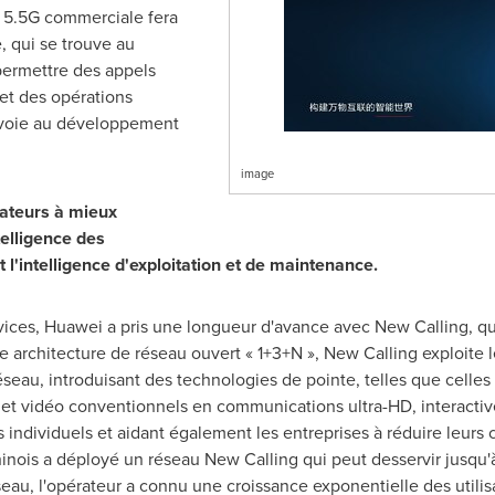
a 5.5G commerciale fera
, qui se trouve au
permettre des appels
 et des opérations
a voie au développement
image
rateurs à mieux
telligence des
t l'intelligence d'exploitation et de maintenance.
ervices, Huawei a pris une longueur d'avance avec New Calling, 
e architecture de réseau ouvert « 1+3+N », New Calling exploite l
au, introduisant des technologies de pointe, telles que celles l
 et vidéo conventionnels en communications ultra-HD, interactives
 individuels et aidant également les entreprises à réduire leurs 
inois a déployé un réseau New Calling qui peut desservir jusqu'à 
eau, l'opérateur a connu une croissance exponentielle des utilis