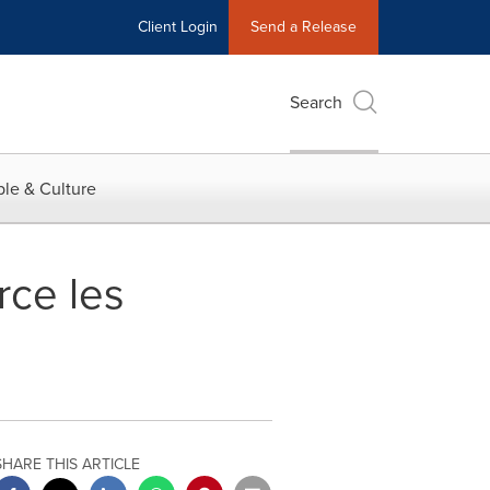
Client Login
Send a Release
Search
le & Culture
rce les
SHARE THIS ARTICLE