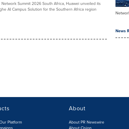
 Network Summit 2026 South Africa, Huawei unveiled its
he AI Campus Solution for the Southern Africa region
Networ
News R
ucts
About
Our Platform
About PR Newswire
mpaigns
About Cision