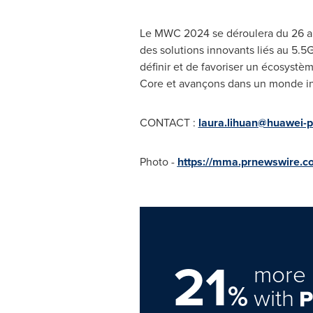
Le MWC 2024 se déroulera du 26 au
des solutions innovants liés au 5.5G
définir et de favoriser un écosystè
Core et avançons dans un monde int
CONTACT :
laura.lihuan@huawei-p
Photo -
https://mma.prnewswire.
21
more 
%
with