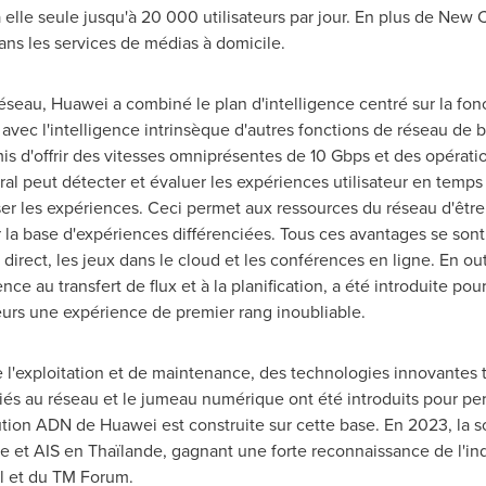
à elle seule jusqu'à 20 000 utilisateurs par jour. En plus de New C
 dans les services de médias à domicile.
e réseau, Huawei a combiné le plan d'intelligence centré sur la f
ec l'intelligence intrinsèque d'autres fonctions de réseau de b
is d'offrir des vitesses omniprésentes de 10 Gbps et des opérati
tral peut détecter et évaluer les expériences utilisateur en temp
er les expériences. Ceci permet aux ressources du réseau d'être 
 la base d'expériences différenciées. Tous ces avantages se sont
n direct, les jeux dans le cloud et les conférences en ligne. En ou
gence au transfert de flux et à la planification, a été introduite po
teurs une expérience de premier rang inoubliable.
e l'exploitation et de maintenance, des technologies innovantes t
iés au réseau et le jumeau numérique ont été introduits pour pe
ution ADN de Huawei est construite sur cette base. En 2023, la 
e et AIS en Thaïlande, gagnant une forte reconnaissance de l'in
 et du TM Forum.