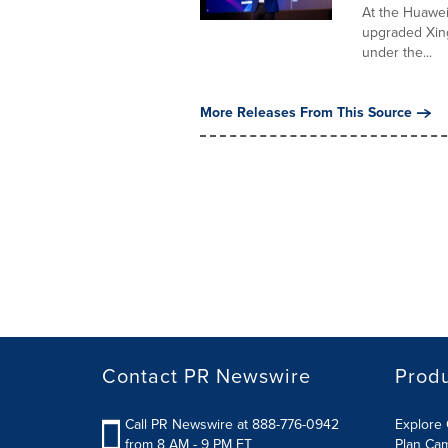
At the Huawei
upgraded Xing
under the...
More Releases From This Source
Contact PR Newswire
Prod
Call PR Newswire at 888-776-0942
Explore 
from 8 AM - 9 PM ET
Plan Ca