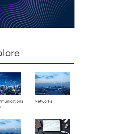
plore
mmunications
Networks
y