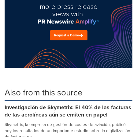
more press release
views with
Request a Demo
Also from this source
Investigación de Skymetrix: El 40% de las facturas
de las aerolíneas aún se emiten en papel
Skymetrix, la empresa de gestión de costes de aviación, publicó
hoy los resultados de un importante estudio sobre la digitalización
de facturas de...