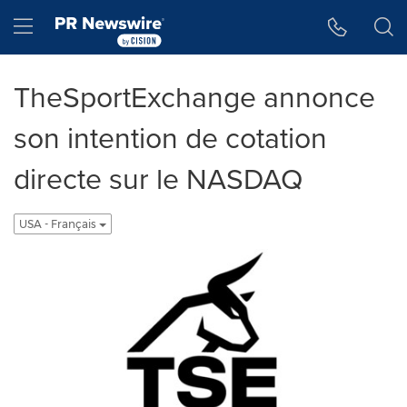
Accessibility Statement
Skip Navigation
Hamburger menu
TheSportExchange annonce
son intention de cotation
directe sur le NASDAQ
USA - Français