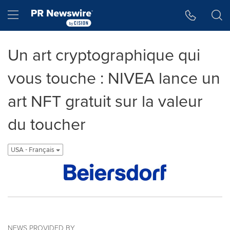
Accessibility Statement
Skip Navigation
Hamburger menu
Un art cryptographique qui
vous touche : NIVEA lance un
art NFT gratuit sur la valeur
du toucher
USA - Français
NEWS PROVIDED BY