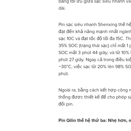
bằng tối ưu giữa sạc siêu nhanh và t
dài.
Pin sạc siêu nhanh Shenxing thế hệ
đạt đến khả năng mạnh nhất ngành
sạc 10C và đạt tốc độ tối đa 15C. 
35% SOC (trạng thái sạc) chỉ mất 
SOC mất 3 phút 44 giây; và từ 10%
phút 27 giây. Ngay cả trong điều k
−30°C, việc sạc từ 20% lên 98% S
phút.
Ngoài ra, bằng cách kết hợp công ng
thống được thiết kế để cho phép sạ
đổi pin.
Pin Qilin thế hệ thứ ba:
Nhẹ hơn, m