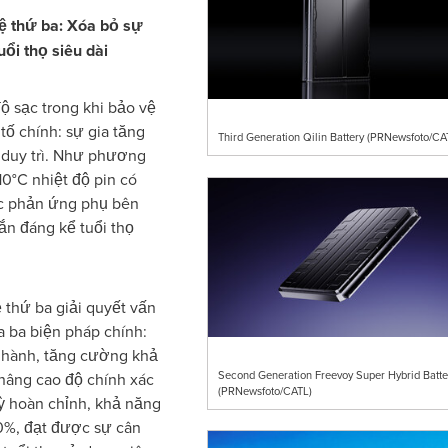
ệ thứ ba:
Xóa bỏ sự
uổi thọ siêu dài
ộ sạc trong khi bảo vệ
tố chính: sự gia tăng
Third Generation Qilin Battery (PRNewsfoto/CA
duy trì. Như phương
10°C nhiệt độ pin có
ác phản ứng phụ bên
ắn đáng kể tuổi thọ
 thứ ba giải quyết vấn
a ba biện pháp chính:
n hành, tăng cường khả
Second Generation Freevoy Super Hybrid Batte
à nâng cao độ chính xác
(PRNewsfoto/CATL)
ỳ hoàn chỉnh, khả năng
0%, đạt được sự cân