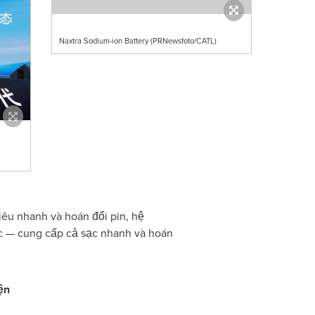
Naxtra Sodium-ion Battery (PRNewsfoto/CATL)
iêu nhanh và hoán đổi pin, hệ
c — cung cấp cả sạc nhanh và hoán
̣n