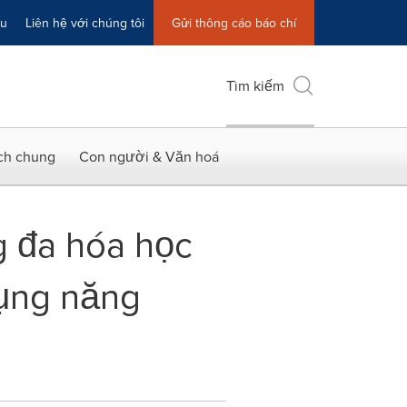
ệu
Liên hệ với chúng tôi
Gửi thông cáo báo chí
Tìm kiếm
ích chung
Con người & Văn hoá
g đa hóa học
dụng năng