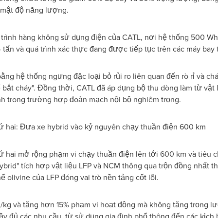
 mật độ năng lượng.
rình hàng không sử dụng điện của CATL, nơi hệ thống 500 Wh/
tấn và quá trình xác thực đang được tiếp tục trên các máy bay t
ằng hệ thống ngưng đặc loại bỏ rủi ro liên quan đến rò rỉ và ch
ể bắt cháy". Đồng thời, CATL đã áp dụng bộ thu dòng làm từ vật 
hanh trong trường hợp đoản mạch nội bộ nghiêm trọng.
ứ hai: Đưa xe hybrid vào kỷ nguyên chạy thuần điện 600 km
 hai mở rộng phạm vi chạy thuần điện lên tới 600 km và tiêu 
ybrid" tích hợp vật liệu LFP và NCM thông qua trộn đồng nhất th
ể olivine của LFP đóng vai trò nền tảng cốt lõi.
kg và tăng hơn 15% phạm vi hoạt động mà không tăng trọng lượn
y đủ các nhu cầu, từ sử dụng gia đình phổ thông đến các kịch 