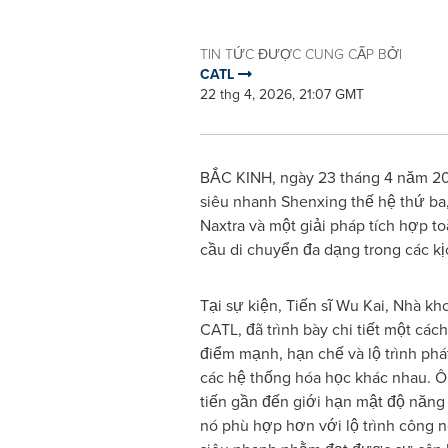
TIN TỨC ĐƯỢC CUNG CẤP BỞI
CATL
22 thg 4, 2026, 21:07 GMT
BẮC KINH, ngày 23 tháng 4 năm 202
siêu nhanh Shenxing thế hệ thứ ba, 
Naxtra và một giải pháp tích hợp t
cầu di chuyển đa dạng trong các k
Tại sự kiện, Tiến sĩ Wu Kai, Nhà k
CATL, đã trình bày chi tiết một các
điểm mạnh, hạn chế và lộ trình phá
các hệ thống hóa học khác nhau. 
tiến gần đến giới hạn mật độ năng 
nó phù hợp hơn với lộ trình công n