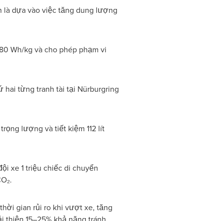
n là dựa vào việc tăng dung lượng
 280 Wh/kg và cho phép phạm vi
 hai từng tranh tài tại Nürburgring
ọng lượng và tiết kiệm 112 lít
 xe 1 triệu chiếc di chuyển
CO₂.
hời gian rủi ro khi vượt xe, tăng
 cải thiện 15–25% khả năng tránh