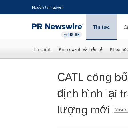
Tuyên bố về khả năng truy cập
Skip Navigation
Nguồn tài nguyên
Tin tức
C
Tin chính
Kinh doanh và Tiền tệ
Khoa họ
CATL công bố 
định hình lại 
lượng mới
Vietna