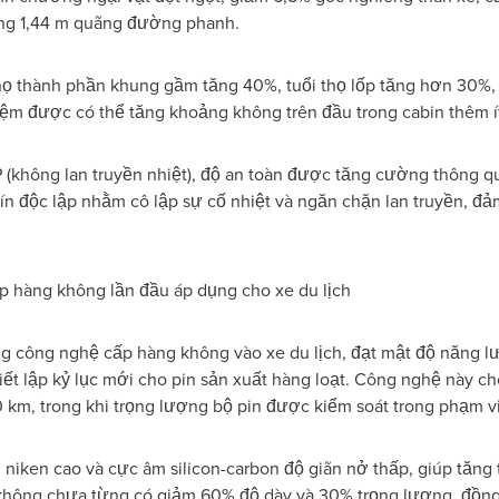
ảng 1,44 m quãng đường phanh.
ọ thành phần khung gầm tăng 40%, tuổi thọ lốp tăng hơn 30%, 
kiệm được có thể tăng khoảng không trên đầu trong cabin thêm í
 (không lan truyền nhiệt), độ an toàn được tăng cường thông qua 
 kín độc lập nhằm cô lập sự cố nhiệt và ngăn chặn lan truyền, đ
ấp hàng không lần đầu áp dụng cho xe du lịch
̣ng công nghệ cấp hàng không vào xe du lịch, đạt mật độ năng lư
thiết lập kỷ lục mới cho pin sản xuất hàng loạt. Công nghệ này 
km, trong khi trọng lượng bộ pin được kiểm soát trong phạm v
niken cao và cực âm silicon-carbon độ giãn nở thấp, giúp tăn
không chưa từng có giảm 60% độ dày và 30% trọng lượng, đồng