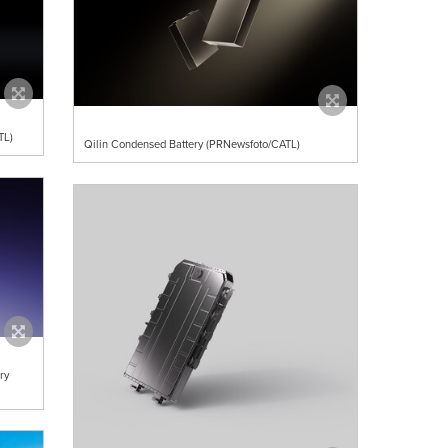
TL)
Qilin Condensed Battery (PRNewsfoto/CATL)
ry