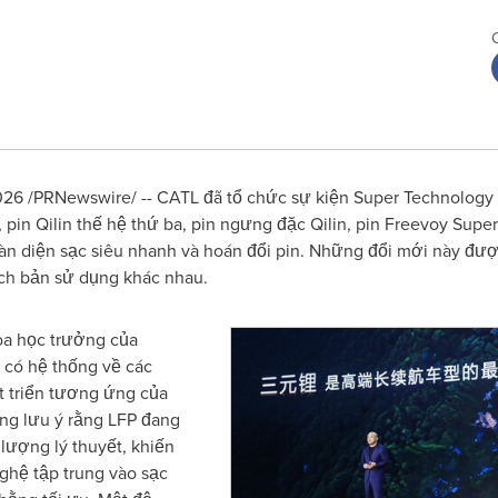
6 /PRNewswire/ -- CATL đã tổ chức sự kiện Super Technology D
pin Qilin thế hệ thứ ba, pin ngưng đặc Qilin, pin Freevoy Super 
oàn diện sạc siêu nhanh và hoán đổi pin. Những đổi mới này đư
ịch bản sử dụng khác nhau.
hoa học trưởng của
h có hệ thống về các
t triển tương ứng của
Ông lưu ý rằng LFP đang
lượng lý thuyết, khiến
ghệ tập trung vào sạc