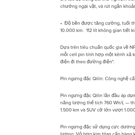
chướng ngại vật, và rút ngắn kho
• Độ bền được tăng cường, tuổi th
10.000 km. 112 lít không gian tiết 
Dựa trên tiêu chuẩn quốc gia về NP
mỗi cell pin tính hợp một kênh xả
điện đi theo đường điện".
Pin ngưng đặc Qilin: Công nghệ c
Pin ngưng đặc Qilin lần đầu áp du
năng lượng thể tích 760 Wh/L — 
1.500 km và SUV cỡ lớn vượt 1.000 
Pin ngưng đặc sử dụng cực dương 
lượng. Vỏ hợp kim titan cấp hàng 