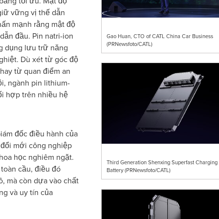
bằng tối ưu. Mật độ
̃ vững vị thế dẫn
nhấn mạnh rằng mật độ
 dẫn đầu. Pin natri-ion
Gao Huan, CTO of CATL China Car Business
(PRNewsfoto/CATL)
g dụng lưu trữ năng
ghiệt. Dù xét từ góc độ
 hay từ quan điểm an
i, ngành pin lithium-
ối hợp trên nhiều hệ
́m đốc điều hành của
 đổi mới công nghiệp
khoa học nghiêm ngặt.
Third Generation Shenxing Superfast Charging
toàn cầu, điều đó
Battery (PRNewsfoto/CATL)
ô, mà còn dựa vào chất
g và uy tín của