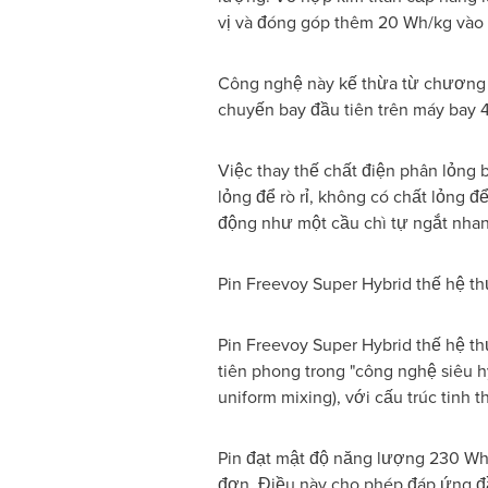
vị và đóng góp thêm 20 Wh/kg vào
Công nghệ này kế thừa từ chương t
chuyến bay đầu tiên trên máy bay 4 
Việc thay thế chất điện phân lỏng b
lỏng để rò rỉ, không có chất lỏng đ
động như một cầu chì tự ngắt n
Pin Freevoy Super Hybrid thế hệ th
Pin Freevoy Super Hybrid thế hệ thứ
tiên phong trong "công nghệ siêu h
uniform mixing), với cấu trúc tinh th
Pin đạt mật độ năng lượng 230 Wh/
đơn. Điều này cho phép đáp ứng đầ