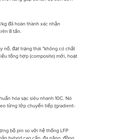
kg đã hoàn thành xác nhận
rên 8 tấn.
áy nổ, đạt trạng thái "không có chất
liệu tổng hợp (composite) mới, hoạt
chuẩn hóa sạc siêu nhanh 10C. Nó
eo từng lớp chuyển tiếp (gradient-
g bộ pin so với hệ thống LFP
bản hybrid cao cấp, đa năng, đồng