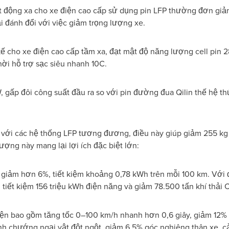
oạt động xa cho xe điện cao cấp sử dụng pin LFP thường đơn giả
đánh đổi với việc giảm trọng lượng xe.
 kế cho xe điện cao cấp tầm xa, đạt mật độ năng lượng cell pin
hời hỗ trợ sạc siêu nhanh 10C.
 gấp đôi công suất đầu ra so với pin đường đua Qilin thế hệ thứ
với các hệ thống LFP tương đương, điều này giúp giảm 255 kg tr
ượng này mang lại lợi ích đặc biệt lớn:
giảm hơn 6%, tiết kiệm khoảng 0,78 kWh trên mỗi 100 km. Với đội
ết kiệm 156 triệu kWh điện năng và giảm 78.500 tấn khí thải 
iện bao gồm tăng tốc 0–100 km/h nhanh hơn 0,6 giây, giảm 12% t
nh chướng ngại vật đột ngột, giảm 6,5% góc nghiêng thân xe,