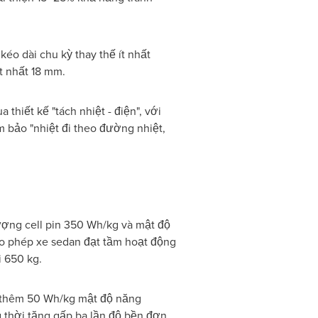
kéo dài chu kỳ thay thế ít nhất
t nhất 18 mm.
thiết kế "tách nhiệt - điện", với
ảm bảo "nhiệt đi theo đường nhiệt,
ợng cell pin 350 Wh/kg và mật độ
cho phép xe sedan đạt tầm hoạt động
i 650 kg.
g thêm 50 Wh/kg mật độ năng
 thời tăng gấp ba lần độ bền đơn