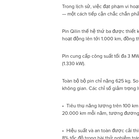
Trong lịch sử, việc đạt phạm vi h
— một cách tiếp cận chắc chắn phải 
Pin Qilin thế hệ thứ ba được thiết
hoạt động lên tới 1.000 km, đồng t
Pin cung cấp công suất tối đa 3 MW,
(1.330 kW).
Toàn bộ bộ pin chỉ nặng 625 kg. So 
không gian. Các chỉ số giảm trọng l
• Tiêu thụ năng lượng trên 100 km 
20.000 km mỗi năm, tương đương ti
• Hiệu suất và an toàn được cải th
8% tốc độ trong bài thử nghiệm trá