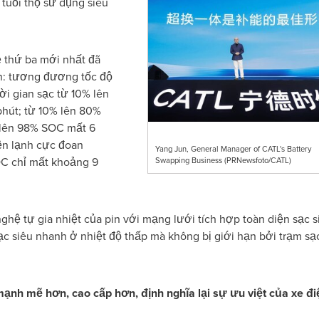
uổi thọ sử dụng siêu
 thứ ba mới nhất đã
: tương đương tốc độ
Thời gian sạc từ 10% lên
1 phút; từ 10% lên 80%
 lên 98% SOC mất 6
iện lạnh cực đoan
Yang Jun, General Manager of CATL's Battery
OC chỉ mất khoảng 9
Swapping Business (PRNewsfoto/CATL)
hệ tự gia nhiệt của pin với mạng lưới tích hợp toàn diện sạc s
c siêu nhanh ở nhiệt độ thấp mà không bị giới hạn bởi trạm sạ
ạnh mẽ hơn, cao cấp hơn, định nghĩa lại sự ưu việt của xe điê