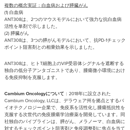
複数の概念実証：白血病および膵臓がん
(1) 白血病
ANT308は、2つのマウスモデルにおいて強力な抗白血病
活性を単剤で示しました。
(2) 膵臓がん
ANT308は、3つの膵がんモデルにおいて、抗PD-1チェック
ポイント阻害剤との相乗効果を示しました。
ANT308は、ヒトT細胞上のVIP受容体シグナルを遮断する
独自の低分子アンタゴニストであり、腫瘍微小環境におけ
る免疫抑制を克服します。
Cambium Oncology
について
：2018年に設立された
Cambium Oncology, LLCは、デラウェア州を拠点とするバ
イオテクノロジー企業で、免疫系を活性化し腫瘍抵抗性を
克服する次世代の免疫腫瘍学治療薬を開発しています。同
社独自のパイプラインは、膵がん、メラノーマ、白血病に
対するチェックポイント阻害剤と免疫調整剤に焦点を当て