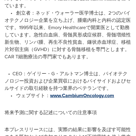
ています。
• 創立者：ネッド・ウォーラー医学博士は、2つのバイ
オテクノロジー企業を立ち上げ、腫瘍内科と内科の認定医
です。1995年以来、Emory Healthcareで開業医として勤務
しています。急性白血病、骨髄異形成症候群、骨髄増殖性
新生物、リンパ腫、再生不良性貧血、鎌状赤血球症、移植
片対宿主病（GVHD）に対する骨髄移植を専門とします。
CAR T細胞療法の専門家でもあります。
• CEO：ゲイリー・G・アルトマン博士は、バイオテク
ノロジー投資および企業買収におけるバイサイドおよびセ
ルサイドの取引経験を持つ業界のベテランです。
• ウェブサイト：
www.CambiumOncology.com
将来予測に関する記述についての注意事項
本プレスリリースには、実際の結果に影響を及ぼす可能性