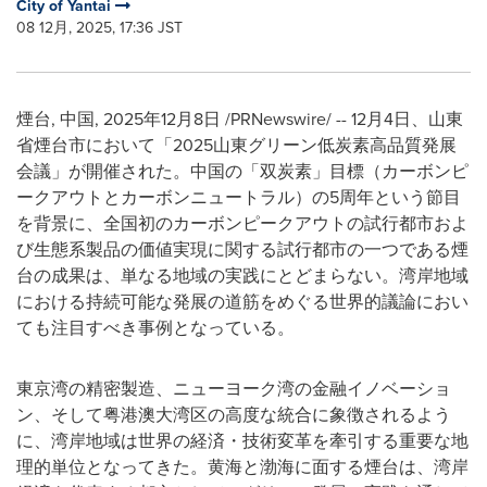
City of Yantai
08 12月, 2025, 17:36 JST
煙台, 中国
,
2025年12月8日
/PRNewswire/ -- 12月4日、山東
省煙台市において「2025山東グリーン低炭素高品質発展
会議」が開催された。中国の「双炭素」目標（カーボンピ
ークアウトとカーボンニュートラル）の5周年という節目
を背景に、全国初のカーボンピークアウトの試行都市およ
び生態系製品の価値実現に関する試行都市の一つである煙
台の成果は、単なる地域の実践にとどまらない。湾岸地域
における持続可能な発展の道筋をめぐる世界的議論におい
ても注目すべき事例となっている。
東京湾の精密製造、ニューヨーク湾の金融イノベーショ
ン、そして粤港澳大湾区の高度な統合に象徴されるよう
に、湾岸地域は世界の経済・技術変革を牽引する重要な地
理的単位となってきた。黄海と渤海に面する煙台は、湾岸