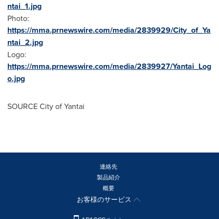
ntai_1.jpg
Photo:
https://mma.prnewswire.com/media/2839929/City_of_Ya
ntai_2.jpg
Logo:
https://mma.prnewswire.com/media/2839927/Yantai_Log
o.jpg
SOURCE City of Yantai
連絡先
製品紹介
概要
お客様のサービス