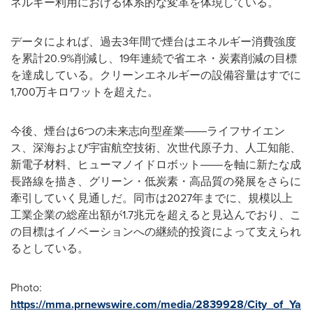
ネルギー利用における体系的な変革を体現している。
データによれば、過去3年間で煙台はエネルギー消費強度
を累計20.9%削減し、19年連続で省エネ・炭素削減の目標
を達成している。クリーンエネルギーの設備容量はすでに
1,700万キロワットを超えた。
今後、煙台は6つの未来志向型産業――ライフサイエン
ス、深海および宇宙航空技術、次世代原子力、人工知能、
新電子材料、ヒューマノイドロボット――を軸に新たな成
長路線を描き、グリーン・低炭素・高品質の発展をさらに
牽引していく見通しだ。同市は2027年までに、規模以上
工業企業の総産出額が1.7兆元を超えると見込んでおり、こ
の目標はイノベーションへの継続的投資によって支えられ
るとしている。
Photo:
https://mma.prnewswire.com/media/2839928/City_of_Ya