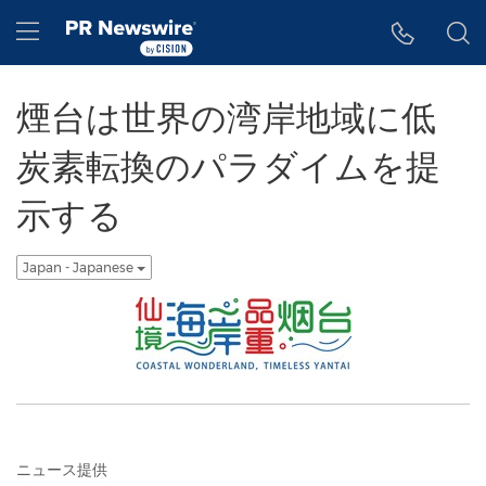
アクセシビリティ・ステートメント
Skip Navigation
Hamburger menu
煙台は世界の湾岸地域に低
炭素転換のパラダイムを提
示する
Japan - Japanese
ニュース提供