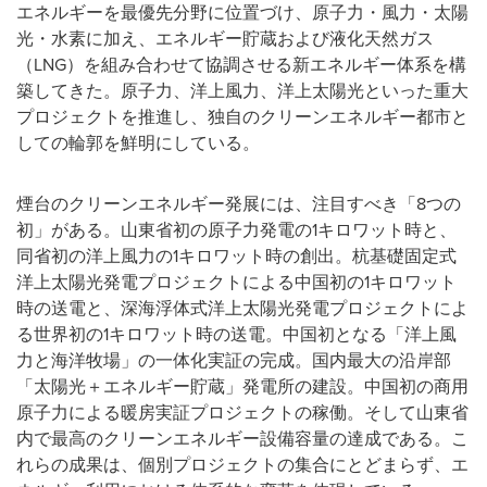
エネルギーを最優先分野に位置づけ、原子力・風力・太陽
光・水素に加え、エネルギー貯蔵および液化天然ガス
（LNG）を組み合わせて協調させる新エネルギー体系を構
築してきた。原子力、洋上風力、洋上太陽光といった重大
プロジェクトを推進し、独自のクリーンエネルギー都市と
しての輪郭を鮮明にしている。
煙台のクリーンエネルギー発展には、注目すべき「8つの
初」がある。山東省初の原子力発電の1キロワット時と、
同省初の洋上風力の1キロワット時の創出。杭基礎固定式
洋上太陽光発電プロジェクトによる中国初の1キロワット
時の送電と、深海浮体式洋上太陽光発電プロジェクトによ
る世界初の1キロワット時の送電。中国初となる「洋上風
力と海洋牧場」の一体化実証の完成。国内最大の沿岸部
「太陽光＋エネルギー貯蔵」発電所の建設。中国初の商用
原子力による暖房実証プロジェクトの稼働。そして山東省
内で最高のクリーンエネルギー設備容量の達成である。こ
れらの成果は、個別プロジェクトの集合にとどまらず、エ