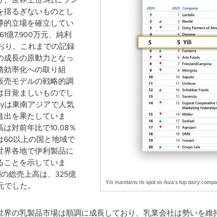
を揺るぎないものとし
導的立場を確立してい
1億7,900万元、純利
れており、これまでの記録
の成長の原動力となっ
務効率化への取り組
販売モデルの戦略的調
は目覚ましいものでし
dayは東南アジアで人気
進出を果たしていま
対前年比で10.08％
60以上の国と地域で
世界各地で伊利製品に
ることを示していま
利の総売上高は、325億
Yili maintains its spot as Asia’s top dairy comp
万元でした。
世界の乳製品市場は順調に成長しており、乳業会社は勢いを維