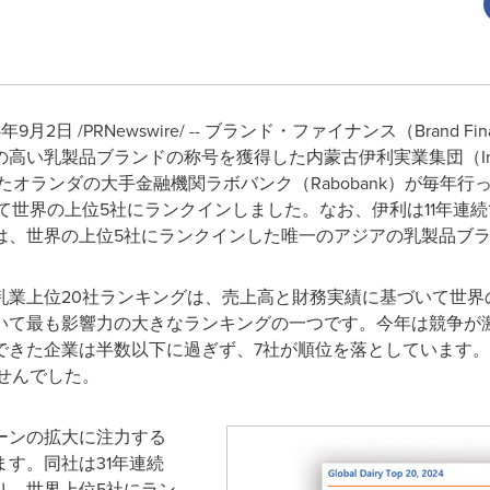
2日 /PRNewswire/ -- ブランド・ファイナンス（Brand F
ブランドの称号を獲得した内蒙古伊利実業集団（Inner Mongolia 
れたオランダの大手金融機関ラボバンク（Rabobank）が毎年行っているGl
て世界の上位5社にランクインしました。なお、伊利は11年連
は、世界の上位5社にランクインした唯一のアジアの乳製品ブ
乳業上位20社ランキングは、売上高と財務実績に基づいて世界
いて最も影響力の大きなランキングの一つです。今年は競争が
できた企業は半数以下に過ぎず、7社が順位を落としています
せんでした。
ーンの拡大に注力する
す。同社は31年連続
り、世界上位5社にラン