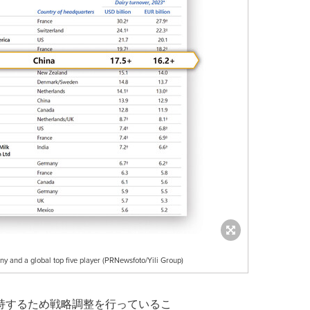
any and a global top five player (PRNewsfoto/Yili Group)
持するため戦略調整を行っているこ