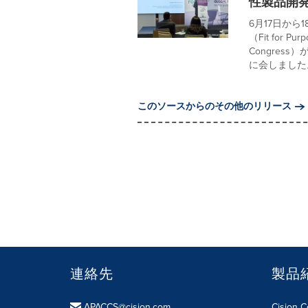
性製品開
6月17日か
（Fit for 
Congre
に会しました。
このソースからのその他のリリース
連絡先
製品
APACCS@cision.com
Cision 