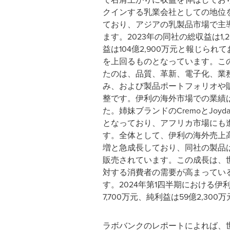
クインする乳業会社としての地位
ており、アジアの乳製品市場で主
ます。2023年の同社の総収益は1,26
益は104億2,900万元と報じら
を上回るものとなっています。こ
たのは、品質、革新、電子化、業
み、および製品ポートフォリオや
整です。伊利の海外市場での業績
た。姉妹ブランドのCremoとJoy
となっており、アフリカ市場にも
す。全体として、伊利の海外売上高は
増と急成長しており、同社の製品は
販売されています。この成長は、
対する消費者の需要が高まってい
す。2024年第1四半期における伊
7,700万元、純利益は59億2,300
ラボバンクのレポートによれば、