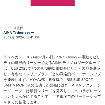
ニュース提供
AIMA Technology
25 12月, 2024, 02:41 JST
ラスベガス、
2024
年
12
月
25
日
/PRNewswire/ --
電動モビリ
ティの世界的リーダーである
AIMA
テクノロジーグループ
は、
CES 2025
で
7
つの画期的な電動モビリティ製品を展示
し、有名なイタリアブランドとの戦略的パートナーシップ
を発表します。
HYHAWK
、
BIG SUR
、
BIG SUR SPORT
、
SANTA MONICA
の成功した発売に続き、
AIMA
テクノロジ
ーグループ、は最新シリーズを発表し、このコラボレーシ
ョンを明らかにすることで、世界市場でのリーダーシップ
をさらに強化します。