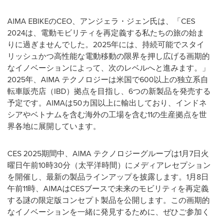
AIMA EBIKE
の
CEO
、アンジェラ・ジェン氏は、「
CES
2024
は、電動モビリティを再定義する私たちの旅の始ま
りに過ぎませんでした。
2025
年には、持続可能でスタイ
リッシュかつ高性能な電動移動の限界を押し広げる画期的
なイノベーションによって、次のレベルへと進みます。」
2025
年、
AIMA
テクノロジーは米国で
600
以上の独立系自
転車販売店（
IBD
）拠点を目指し、
6
つの新製品を発売する
予定です。
AIMA
は
50
カ国以上に輸出しており、インドネ
シアやベトナムを含む海外の工場を含む
11
の生産拠点を世
界各地に展開しています。
CES 2025
期間中、
AIMA
テクノロジーグループは
1
月
7
日火
曜日午前
10
時
30
分（太平洋時間）にメディアレセプション
を開催し、最新の製品ラインアップを披露します。
1
月
8
日
午前
11
時、
AIMA
は
CES
ブースで未来のモビリティを再定義
する謎の限定版コンセプト製品を公開します。この画期的
なイノベーションを一緒に発見するために、ぜひご参加く