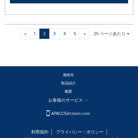
Making
Items per page:
«
1
2
3
4
5
»
25 ページあたり
a
selection
with
these
dropdown
will
cause
連絡先
content
製品紹介
on
概要
this
page
お客様のサービス
to
change.
APACCS@cision.com
News
listings
will
利用規約
プライバシー・ポリシー
update