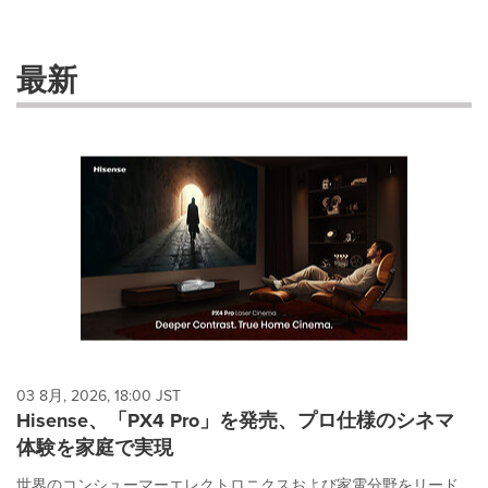
selection
with
these
最新
dropdown
will
cause
content
on
this
page
to
change.
News
listings
will
update
as
each
03 8月, 2026, 18:00 JST
option
Hisense、「PX4 Pro」を発売、プロ仕様のシネマ
is
体験を家庭で実現
selected.
世界のコンシューマーエレクトロニクスおよび家電分野をリード