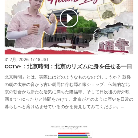
31 7月, 2026, 17:48 JST
CCTV+：北京時間：北京のリズムに身を任せる一日
北京時間」とは、実際にはどのようなものなのでしょうか？ 鼓楼
の朝の太鼓の音から古い胡同に佇む隠れ家ショップ、伝統的な北
京の朝食から新たな活気に満ちた隆福寺、そして日没後の野外映
画まで - ゆったりと時間をかけて、北京がどのように歴史を日常の
暮らしへと溶け込ませているのかを発見してみてください。...