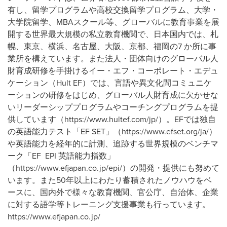
有し、留学プログラムや高校交換留学プログラム、大学・
大学院留学、MBAスクール等、グローバルに教育事業を展
開する世界最大規模の私立教育機関で、日本国内では、札
幌、東京、横浜、名古屋、大阪、京都、福岡の7 か所に事
業所を構えています。また法人・団体向けのグローバル人
財育成研修を手掛けるイー・エフ・コーポレート・エデュ
ケーション（Hult EF）では、言語や異文化間コミュニケ
ーションの研修をはじめ、グローバル人財育成に欠かせな
いリーダーシッププログラムやコーチングプログラムを提
供しています（https://www.hultef.com/jp/）。EFでは独自
の英語能力テスト「EF SET」（https://www.efset.org/ja/）
や英語能力を経年的に計測、追跡する世界規模のベンチマ
ーク「EF EPI 英語能力指数」
（https://www.efjapan.co.jp/epi/）の開発・提供にも努めて
います。また50年以上にわたり蓄積されたノウハウをベ
ースに、国内外で様々な教育機関、官公庁、自治体、企業
に対する語学等トレーニング支援事業も行っています。
https://www.efjapan.co.jp/