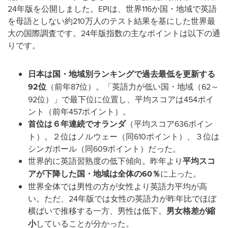
24年版を公開しました。EPIは、世界116か国・地域で英語
を母語としない約210万人のテスト結果を基にした世界最
大の国際調査です。24年版指数の主なポイントは以下の通
りです。
日本は国・地域別ランキングで過去最低を更新する
92位
（前年87位）。「英語力が低い国・地域（62～
92位）」で最下位に位置し、平均スコアは454ポイ
ント（前年457ポイント）。
首位は６年連続でオランダ
（平均スコア636ポイン
ト）。２位はノルウェー（同610ポイント）、３位は
シンガポール（同609ポイント）だった。
世界的に英語習熟度の低下傾向。昨年より
平均スコ
アが下降した国・地域は全体の
60％
に上った。
世界全体では男性の方が女性より英語力平均が高
い。ただ、24年版では女性の英語力が昨年比でほぼ
横ばいで推移する一方、男性は低下。
男女格差が縮
小
していることが分かった。