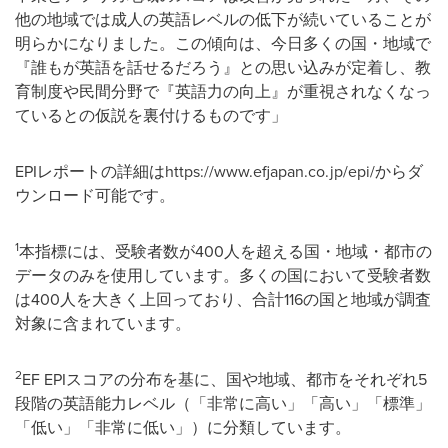
他の地域では成人の英語レベルの低下が続いていることが
明らかになりました。この傾向は、今日多くの国・地域で
『誰もが英語を話せるだろう』との思い込みが定着し、教
育制度や民間分野で『英語力の向上』が重視されなくなっ
ているとの仮説を裏付けるものです」
EPIレポートの詳細はhttps://www.efjapan.co.jp/epi/からダ
ウンロード可能です。
1
本指標には、受験者数が400人を超える国・地域・都市の
データのみを使用しています。多くの国において受験者数
は400人を大きく上回っており、合計116の国と地域が調査
対象に含まれています。
2
EF EPIスコアの分布を基に、国や地域、都市をそれぞれ5
段階の英語能力レベル（「非常に高い」「高い」「標準」
「低い」「非常に低い」）に分類しています。