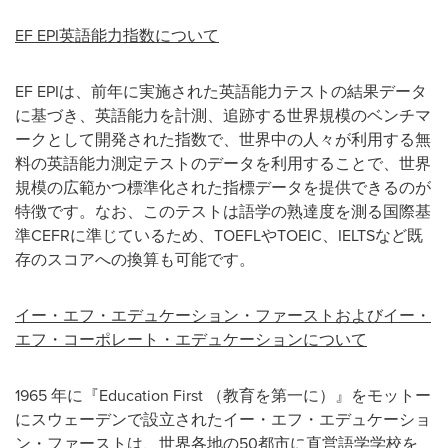
EF EPI英語能力指数について
EF EPIは、前年に実施された英語能力テストの結果データ
に基づき、英語能力を計測、追跡する世界規模のベンチマ
ークとして開発された指数で、世界中の人々が利用する無
料の英語能力測定テストのデータを利用することで、世界
規模の広範かつ標準化された指標データを提供できるのが
特徴です。なお、このテストは語学の熟達度を測る国際基
準CEFRに準じているため、TOEFLやTOEIC、IELTSなど既
存のスコアへの換算も可能です。
イー・エフ・エデュケーション・ファーストおよびイー・
エフ・コーポレート・エデュケーションについて
1965 年に『Education First （教育を第一に）』をモットー
にスウェーデンで設立されたイー・エフ・エデュケーショ
ン・ファーストは、世界各地の50都市に直営語学学校を