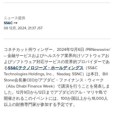
ニュース提供
SS&C
06 12月, 2024, 21:37 JST
コネチカット州ウィンザー、
2024
年
12
月
6
日
/PRNewswire/
--
金融サービスおよびヘルスケア業界向けソフトウェアお
よびソフトウェア対応サービスの世界的プロバイダーであ
る
SS&C
テクノロジーズ・ホールディングス
（
SS&C
Technologies Holdings, Inc.
、
Nasdaq: SSNC
）
は本日、
Bill
Stone
会長兼
CEO
がアブダビ・ファイナンス・ウィーク
（
Abu Dhabi Finance Week
）
で講演を行うことを発表しま
した。
12
月
9
日から
12
日までアブダビのアル・マリヤ島で
開催されるこのイベントには、
100
か国以上から
18,000
人
以上の財務専門家が参加する予定です。