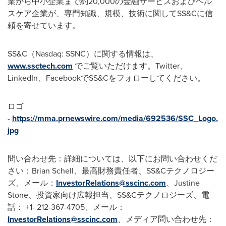
業から中小企業まで約
20,000
の金融サービスおよびヘル
スケア企業が、専門知識、規模、技術に関して
SS&C
に信
頼を寄せています。
SS&C
（
Nasdaq: SSNC
）に関する情報は、
www.ssctech.com
でご覧いただけます。
Twitter
、
LinkedIn
、
Facebook
で
SS&C
をフォローしてください。
ロゴ
-
https://mma.prnewswire.com/media/692536/SSC_Logo.
jpg
問い合わせ先：詳細については、以下にお問い合わせくだ
さい：
Brian Schell
、最高財務責任者、
SS&C
テクノロジー
ズ、メール：
InvestorRelations@sscinc.com
、
Justine
Stone
、投資家向け広報担当、
SS&C
テクノロジーズ、電
話：
+1- 212-367-4705
、メール：
InvestorRelations@sscinc.com
、メディア問い合わせ先：