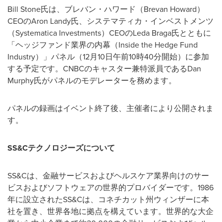
Bill Stone
氏は、ブレバン・ハワード（
Brevan Howard
）
CEO
の
Aron Landy
氏、システマティカ・インベストメンツ
（
Systematica Investments
）
CEO
の
Leda Braga
氏とともに
「ヘッジファンド業界の内幕（
Inside the Hedge Fund
Industry
）」パネル（
12
月
10
日午前
10
時
40
分開始）に参加
する予定です。
CNBC
のキャスター兼特派員である
Dan
Murphy
氏がパネルのモデレーターを務めます。
パネルの録画はイベント終了後、主催者により公開されま
す。
SS&C
テクノロジーズについて
SS&C
は、金融サービスおよびヘルスケア業界向けのサー
ビスおよびソフトウェアの世界的プロバイダーです。
1986
年に設立された
SS&C
は、コネチカット州ウィンザーに本
社を置き、世界各地に拠点を構えています。世界的な大企