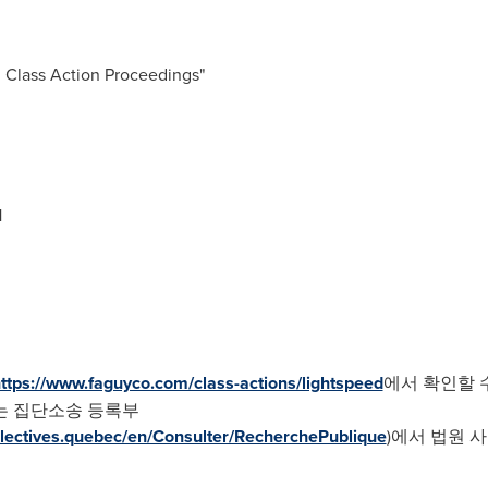
Class Action Proceedings"
1
ttps://www.faguyco.com/class-actions/lightspeed
에서 확인할 수
는 집단소송 등록부
llectives.quebec/en/Consulter/RecherchePublique
)에서 법원 사건