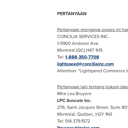
PERTANYAAN
Pertanyaan mengenai proses ini ha
CONCILIA SERVICES INC.
1-5900 Andover Ave.
Montréal (QC) H4T 1H5
Tel:
1-888-350-7708
lightspeed@conciliainc.com
Attention: "Lightspeed Commerce I
Pertanyaan lain tentang hukum dap
Mtre Lea Bruyere
LPC Avocats Inc.
276, Saint-Jacques Street, Suite 80
Montréal, Québec, H2Y 1N3
Tel: 514.379.1572
lbruyere@lpclex.com