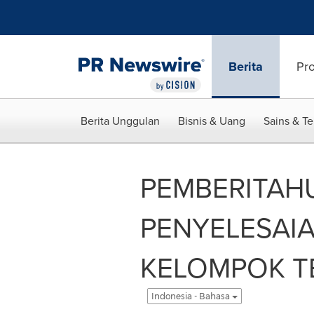
Accessibility Statement
Skip Navigation
Berita
Pr
Berita Unggulan
Bisnis & Uang
Sains & T
PEMBERITAH
PENYELESAI
KELOMPOK TE
Indonesia - Bahasa