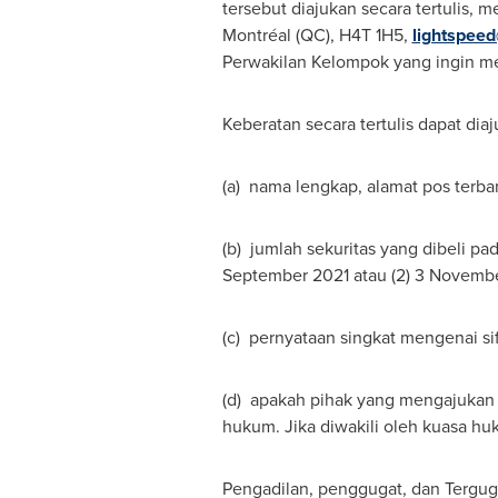
tersebut diajukan secara tertulis, 
Montréal (QC), H4T 1H5,
lightspeed
Perwakilan Kelompok yang ingin m
Keberatan secara tertulis dapat diaj
(a) nama lengkap, alamat pos terba
(b) jumlah sekuritas yang dibeli p
September 2021
atau (2)
3 Novembe
(c) pernyataan singkat mengenai si
(d) apakah pihak yang mengajukan k
hukum. Jika diwakili oleh kuasa hu
Pengadilan, penggugat, dan Tergug