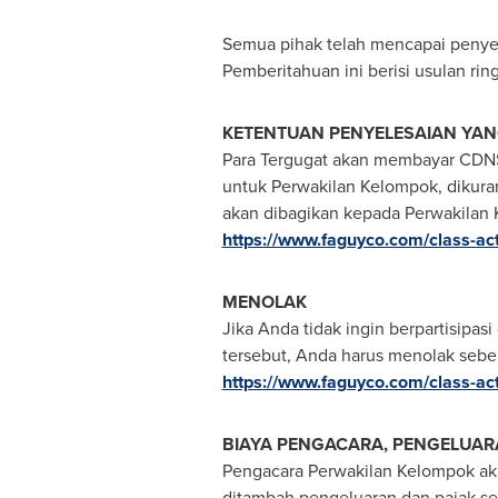
Semua pihak telah mencapai penyel
Pemberitahuan ini berisi usulan r
KETENTUAN PENYELESAIAN YA
Para Tergugat akan membayar
CDN$
untuk Perwakilan Kelompok, dikurang
akan dibagikan kepada Perwakilan
https://www.faguyco.com/class-act
MENOLAK
Jika Anda tidak ingin berpartisipa
tersebut, Anda harus menolak seb
https://www.faguyco.com/class-act
BIAYA PENGACARA, PENGELUAR
Pengacara Perwakilan Kelompok aka
ditambah pengeluaran dan pajak s