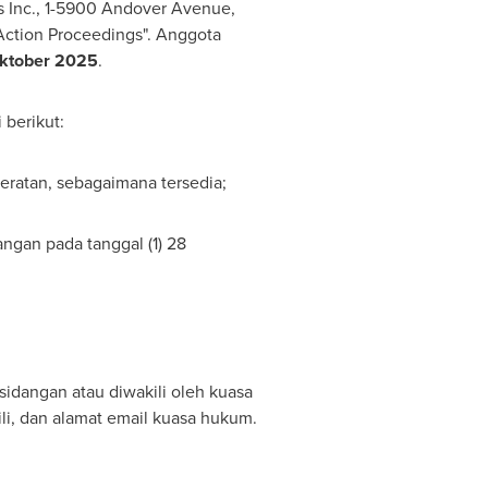
ces Inc., 1-5900 Andover Avenue,
Action Proceedings". Anggota
ktober 2025
.
 berikut:
eratan, sebagaimana tersedia;
angan pada tanggal (1)
28
idangan atau diwakili oleh kuasa
li, dan alamat email kuasa hukum.