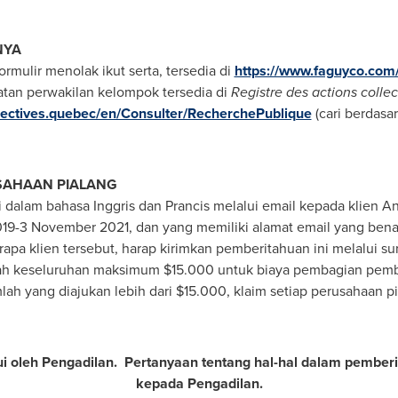
NYA
rmulir menolak ikut serta, tersedia di
https://www.faguyco.com/
tan perwakilan kelompok tersedia di
Registre des actions collec
llectives.quebec/en/Consulter/RecherchePublique
(cari berdasa
SAHAAN PIALANG
dalam bahasa Inggris dan Prancis melalui email kepada klien A
019-3 November 2021, dan yang memiliki alamat email yang bena
apa klien tersebut, harap kirimkan pemberitahuan ini melalui su
ah keseluruhan maksimum
$15.000
untuk biaya pembagian pemb
lah yang diajukan lebih dari
$15.000
, klaim setiap perusahaan p
jui oleh Pengadilan. Pertanyaan tentang hal-hal dalam pemberi
kepada Pengadilan.