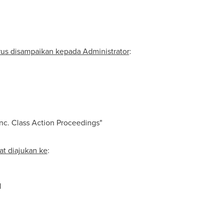
rus disampaikan kepada Administrator
:
nc. Class Action Proceedings"
at diajukan ke
:
1