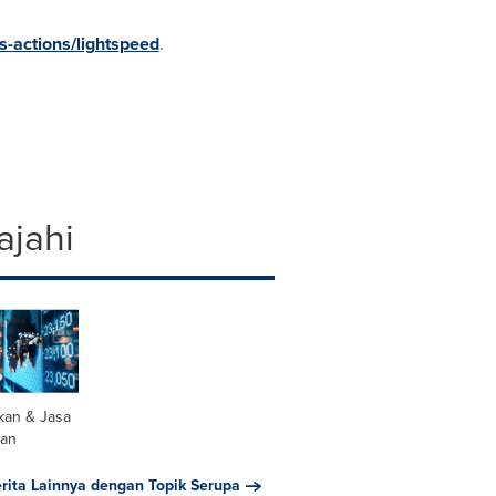
s-actions/lightspeed
.
ajahi
kan & Jasa
an
erita Lainnya dengan Topik Serupa