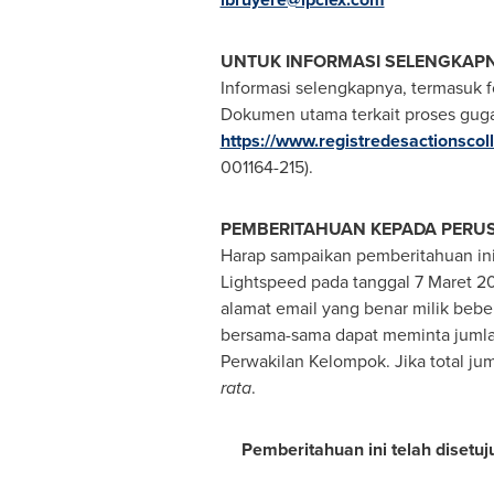
UNTUK INFORMASI SELENGKAP
Informasi selengkapnya, termasuk fo
Dokumen utama terkait proses guga
https://www.registredesactionsco
001164-215).
PEMBERITAHUAN KEPADA PERU
Harap sampaikan pemberitahuan ini 
Lightspeed pada tanggal 7 Maret 2
alamat email yang benar milik beber
bersama-sama dapat meminta juml
Perwakilan Kelompok. Jika total jum
rata
.
Pemberitahuan ini telah disetu