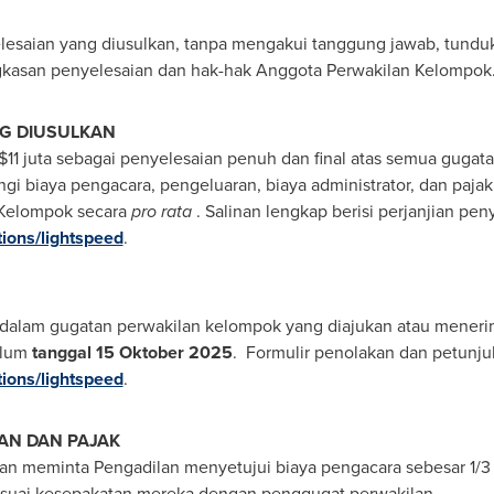
esaian yang diusulkan, tanpa mengakui tanggung jawab, tunduk
ingkasan penyelesaian dan hak-hak Anggota Perwakilan Kelompok
NG DIUSULKAN
11
juta sebagai penyelesaian penuh dan final atas semua gugat
i biaya pengacara, pengeluaran, biaya administrator, dan pajak, 
 Kelompok secara
pro rata
. Salinan lengkap berisi perjanjian pen
ions/lightspeed
.
si dalam gugatan perwakilan kelompok yang diajukan atau meneri
elum
tanggal 15 Oktober 2025
. Formulir penolakan dan petunjuk
ions/lightspeed
.
AN DAN PAJAK
n meminta Pengadilan menyetujui biaya pengacara sebesar 1/3
esuai kesepakatan mereka dengan penggugat perwakilan.