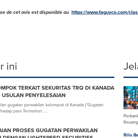
se de cet avis est disponible au
https://www.faguyco.com/clas
 ini
Jel
MPOK TERKAIT SEKURITAS TRQ DI KANADA
G USULAN PENYELESAIAN
ulan gugatan perwakilan kelompok di Kanada ("Gugatan
hadap para Termohon: ...
Perban
Keuang
AIAN PROSES GUGATAN PERWAKILAN
Rilis B
 DENGAN LIGHTSPEED SECURITIES