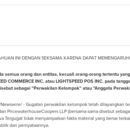
AHUAN INI DENGAN SEKSAMA KARENA DAPAT MEMENGARUHI
a semua orang dan entitas, kecuali orang-orang tertentu yan
EED COMMERCE INC. atau LIGHTSPEED POS INC. pada tangga
sebut sebagai "Perwakilan Kelompok" atau "Anggota Perwaki
Newswire/ - Gugatan perwakilan kelompok telah dilayangkan t
 dan PricewaterhouseCoopers LLP (bersama-sama disebut sebagai
ergugat tidak menyampaikan fakta material yang benar terkai
blik dan pernyataannya.