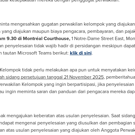
inta mengesahkan gugatan perwakilan kelompok yang diajukan u
 yang diajukan maupun biaya pengacara, pembayaran, dan pajak
am 9.30 di Montréal Courthouse,
1 Notre-Dame Street East, Mon
 penyelesaian tidak wajib hadir di persidangan meskipun dapat
tautan Microsoft Teams berikut:
klik di sini
.
 Kelompok tidak perlu melakukan apa pun untuk menyatakan kein
ah sidang persetujuan tanggal
21 November 2025
, pemberitahua
rwakilan Kelompok yang ingin berpartisipasi, jika penyelesaian 
tau ingin meminta saran dan panduan dari pengacara mereka d
k mengajukan keberatan atas usulan penyelesaian. Saat sidang
apat mengenai penyelesaian yang diusulkan dan pembagian sis
 atas usulan penyelesaian yang diajukan oleh Anggota Perwaki