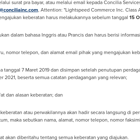
melalui surat pra bayar, atau melalui email kepada Concilia Servi
@conciliainc.com
, Attention: "Lightspeed Commerce Inc. Class 
engajukan keberatan harus melakukannya sebelum tanggal
15 O
ukan dalam bahasa Inggris atau Prancis dan harus berisi informasi
ru, nomor telepon, dan alamat email pihak yang mengajukan keb
ada tanggal 7 Maret 2019 dan disimpan setelah penutupan perdag
r 2021
, beserta semua catatan perdagangan yang relevan;
fat dan alasan keberatan; dan
eberatan atau perwakilannya akan hadir secara langsung di pers
kum, maka sebutkan nama, alamat, nomor telepon, nomor faksimi
at akan diberitahu tentang semua keberatan yang diajukan.