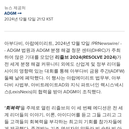
뉴스 제공처
ADGM
2024년 12월 12일 21:12 KST
아부다비, 아랍에미리트
,
2024년 12월 12일
/PRNewswire/ -
- ADGM 법원과 ADGM 분쟁 해결 청문 센터(DHRC)가 주최
하여 많은 기대를 모았던
리졸브
2024
(RESOLVE 2024)
가
전 세계 분쟁 해결 커뮤니티 외에도 산업계 및 정부 리더들
사이의 영향력 있는 대회를 통해 아부다비 금융 주간(ADFW)
둘째 날에 폐막했다. 이 행사는 아랍에미리트 법무부, 아부
다비 사법부, 아비트레이트AD와 지식 파트너인 렉시스넥시
스(LexisNexis)의 협력을 받아 ADGM이 조직했다.
'회복력'
을 주제로 열린 리졸브의 이 세 번째 에디션은 전 세
계 리더들의 이야기, 이론, 아이디어를 듣고 그들 그리고 그
들 고객들의 회복력을 부각하는 최고의 기회를 참가자들에
게 제공했다. 존경받는 기조 연설자인 압둘라 빈 술탄 빈 아