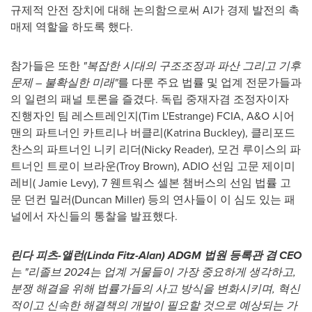
규제적 안전 장치에 대해 논의함으로써 AI가 경제 발전의 촉
매제 역할을 하도록 했다.
참가들은 또한
"복잡한 시대의 구조조정과 파산 그리고 기후
문제 – 불확실한 미래"
를 다룬 주요 법률 및 업계 전문가들과
의 일련의 패널 토론을 즐겼다. 독립 중재자겸 조정자이자
진행자인 팀 레스트레인지(Tim L'Estrange) FCIA, A&O 시어
맨의 파트너인 카트리나 버클리(
Katrina Buckley
), 클리포드
찬스의 파트너인 니키 리더(
Nicky Reader
), 모건 루이스의 파
트너인 트로이 브라운(
Troy Brown
), ADIO 선임 고문 제이미
레비(
Jamie Levy
), 7 웬트워스 셀본 챔버스의 선임 법률 고
문 던컨 밀러(
Duncan Miller
) 등의 연사들이 이 심도 있는 패
널에서 자신들의 통찰을 발표했다.
린다 피츠
-앨런(
Linda Fitz-Alan
) ADGM 법원 등록관 겸 CEO
는
"리졸브 2024는 업계 거물들이 가장 중요하게 생각하고,
분쟁 해결을 위해 법률가들의 사고 방식을 변화시키며, 혁신
적이고 신속한 해결책의 개발이 필요할 것으로 예상되는 가