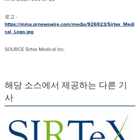
로고 -
https://mma.prnewswire.com/media/926923/Sirtex_Medi
cal_Logo.jpg
SOURCE Sirtex Medical Inc.
해당 소스에서 제공하는 다른 기
사