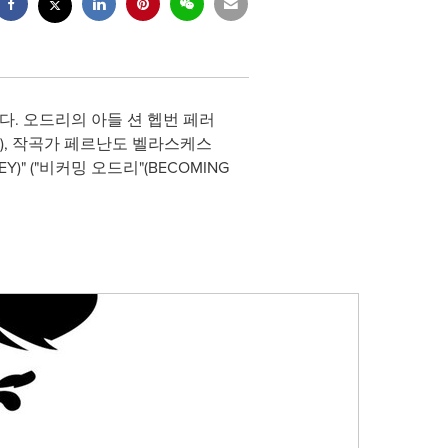
는다. 오드리의 아들 션 헵번 페러
), 작곡가 페르난도 벨라스케스
Y)" ("비커밍 오드리"(BECOMING