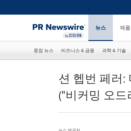
웹 접근성
Skip Navigation
뉴스
제품
중점 뉴스
비즈니스 & 금융
과학 & 기술
션 헵번 페러:
("비커밍 오드
뉴스 제공처