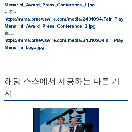
Menarini_Award_Press_Conference_1.jpg
사진 -
https://mma.prnewswire.com/media/2431094/Fair_Play_
Menarini_Award_Press_Conference_2.jpg
로고 -
https://mma.prnewswire.com/media/2431093/Fair_Play_
Menarini_Logo.jpg
해당 소스에서 제공하는 다른 기
사