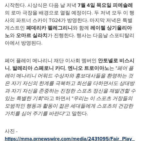
시작한다. 시상식은 다음 날 저녁
7월 4일 목요일
피에솔레
의 로마 극장을 배경으로 열릴 예정이다. 두 저녁 모두 이 행
사의 파트너 스카이 TG24가 방영한다. 마지막 저녁은 특별
게스트인
페데리카 펠레그리니
와 함께
레이첼 상기울리아
노
와
오마르 실라치
가 진행한다. 행사는 다음날 스포티탈리
아에서 방영된다.
페어 플레이 메나리니 재단 이사회 멤버인
안토넬로 비스시
니
,
발레리아 스페로니 카디
,
엔니오
트로이아노
는 "
페어 플
레이 메나리니 어워드 수상자와 홍보대사들을 환영하는 것
은 자기 자신의 한계를 극복하고 최선을 다하면서도 상대방
과 자기 자신을 존중하는 진정한 스포츠 정신을 재발견할 수
있는 특별한 기회
"라고 하면서 "
우리는 이 스포츠 거장들의
모범적인 행동과 활동이 젊은 세대들에게 스포츠의 건강한
가치를 심어 주기를 바란다
"고 말한다.
사진 -
https://mma.prnewswire.com/media/2431095/Fair_Play_