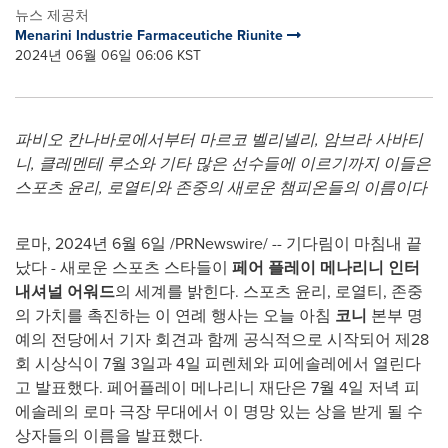
뉴스 제공처
Menarini Industrie Farmaceutiche Riunite
2024년 06월 06일 06:06 KST
파비오 칸나바로에서부터 마르코 벨리넬리
, 암브라 사바티
니, 클레멘테 루소와 기타 많은 선수들에 이르기까지 이들은
스포츠 윤리, 로열티와 존중의 새로운 챔피온들의 이름이다
로마
,
2024년 6월 6일
/PRNewswire/ --
기다림이 마침내 끝
났다 - 새로운 스포츠 스타들이
페어 플레이 메나리니 인터
내셔널 어워드
의 세계를 밝힌다. 스포츠 윤리, 로열티, 존중
의 가치를 촉진하는 이 연례 행사는 오늘 아침
코니
본부 명
예의 전당에서 기자 회견과 함께 공식적으로 시작되어 제28
회 시상식이 7월 3일과 4일 피렌체와 피에솔레에서 열린다
고 발표했다. 페어플레이 메나리니 재단은 7월 4일 저녁 피
에솔레의 로마 극장 무대에서 이 명망 있는 상을 받게 될 수
상자들의 이름을 발표했다.