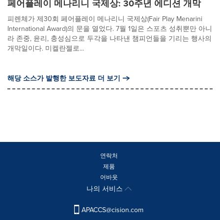
페어플레이 메나리니 국제상: 30주년 에디션 개막
피렌체가 제30회 페어플레이 메나리니 국제상(Fair Play Menarini
International Award)의 문을 열었다. 7월 1일은 스포츠 성취뿐만 아니
라 존중, 윤리, 충성심으로 두각을 나타낸 챔피언들을 기리는 행사의
개막일이다. 미켈란젤로...
해당 소스가 발행한 보도자료 더 보기
연락처
제품
어바웃
나의 서비스
APACCS@cision.com