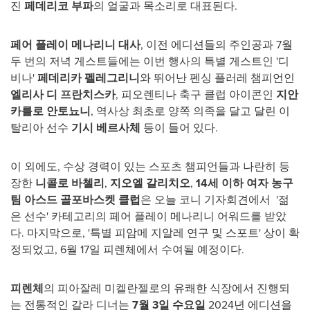
진
페데리코 부파
의 얼굴과 목소리로 대표된다.
페어 플레이 메나리니 대사
, 이전 에디션들의 주인공과 7월
두 번의 저녁 게스트들에는 이번 행사의 특별 게스트인 '디
비나'
페데리카 펠레그리니
와 뛰어난 펜싱 플러레 챔피언인
엘리사 디
프란치스카
, 피오렌티나 축구 클럽 아이콘인
지안
카를로 안토뇨니
, 역사상 최초로 양쪽 의족을 달고 달린 이
탈리아 선수
기시 베르사체
등이 들어 있다.
이 외에도, 수상 경력이 있는 스포츠 챔피언들과 나란히 등
장한
니콜로 바첼리
,
지오엘 갈리치오
,
14세 이하 여자 농구
팀 아스드 골포바스켓 클럽
은 오늘 코니 기자회견에서 '젊
은 선수' 카테고리의 페어 플레이 메나리니 어워드를 받았
다. 마지막으로, '특별 피암메 지알레 연구 및 스포트' 상이 확
정되었고, 6월 17일 피렌체에서 수여될 예정이다.
피렌체
의 피아잘레 미켈란젤로의 유쾌한 식장에서 진행되
는 전통적인 갈라 디너는
7월 3일 수요일
2024년 에디션을