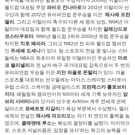
축구계를 대표하는 발롱도르 수상자이자 2006년 이탈리아
월드컵 대표팀 주장
파비오 칸나바로
와 2012년 이탈리아 선
수단과 함께 2012년 유러피언컵 준우승을 이끈
체사레 프란
델리
, 그리고 이탈리아 축구의 다른 세 명의 상징, 1994년 이
탈리아 대표팀과 함께 월드컵 준우승을 차지한
알레산드로
코스타쿠르타
, 1990년 월드컵 3위와 2000년 유럽 준우승을
차지한
치로 페라라
, 그리고 1982년 전 피파 월드컵 챔피언
인
주세페 도세나
가 있다. 팀 스포츠의 전설 중 빛나는 스타
들에는 NBA의 최초이자 유일한 이탈리아인 우승자인
마르
코 벨리넬리
와 전 남자 배구 국가대표팀 감독으로서 두 번의
유러피언컵 우승을 이끈
지안 파올로 몬탈리
가 있다. 겨울
스포츠를 대표하는 선수들에는 아이스 스케이팅 스타로서
유럽 스피드 스케이팅 금메달리스트
프란체스카 롤로브리
지다
, 패럴림픽 챔피언이자 100미터 세계 기록 보유자인
암
브라 사바티니
와 단거리 선수로 4x100m 계주 전세계 은메
달리스트
로베르토 리갈리
가 육상 부문에서 수상했다. 랠리
세계의 전설인
체사레 피오리오
는 자기 차 엔진의 출력을 높
였으며,
클레멘테 루소
는 복싱의 결정타를 날렸다. 마지막으
로, 스포츠 저널리즘은 '감정을 묘사'하는 최고의 능력을 가