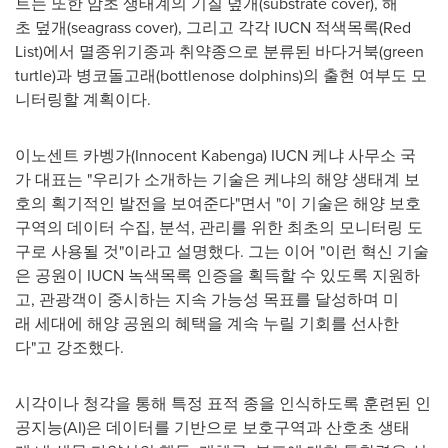
트는 또한 암초 생태계의 기질 덮개(substrate cover), 해
초 덮개(seagrass cover), 그리고 각각 IUCN 적색목록(
Red
List
)에서 멸종위기종과 취약종으로 분류된 바다거북(green
turtle)과 병코돌고래(bottlenose dolphins)의 출현 여부도 모
니터링할 계획이다.
이노센트 카벵가(Innocent Kabenga) IUCN 케냐 사무소 국
가 대표는 "우리가 소개하는 기술은 케냐의 해양 생태계 보
호의 획기적인 발전을 보여준다"면서 "이 기술은 해양 보호
구역의 데이터 수집, 분석, 관리를 위한 최초의 모니터링 도
구로 사용될 것"이라고 설명했다. 그는 이어 "이런 혁신 기술
은 공원이 IUCN 녹색목록 인증을 획득할 수 있도록 지원하
고, 관광객이 중시하는 지속 가능성 목표를 달성하며 미
래 세대에 해양 공원의 혜택을 계속 누릴 기회를 선사한
다"고 강조했다.
시각이나 청각을 통해 특정 표적 종을 인식하도록 훈련된 인
공지능(AI)은 데이터를 기반으로 보호구역과 산호초 생태