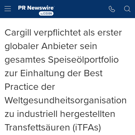
Accessibility Statement
Skip Navigation
Hamburger menu
Cargill verpflichtet als erster
globaler Anbieter sein
gesamtes Speiseölportfolio
zur Einhaltung der Best
Practice der
Weltgesundheitsorganisation
zu industriell hergestellten
Transfettsäuren (iTFAs)