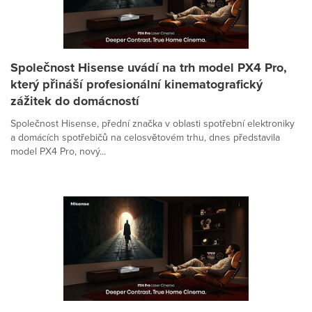
Společnost Hisense uvádí na trh model PX4 Pro,
který přináší profesionální kinematografický
zážitek do domácností
Společnost Hisense, přední značka v oblasti spotřební elektroniky
a domácích spotřebičů na celosvětovém trhu, dnes představila
model PX4 Pro, nový...