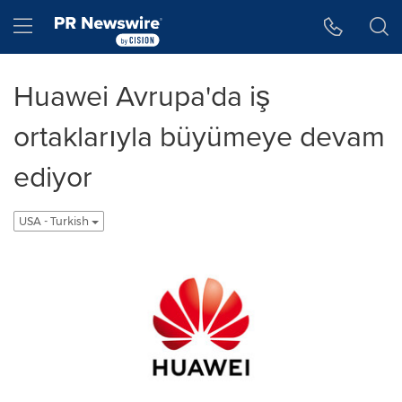
Accessibility Statement
Skip Navigation
Hamburger menu
Huawei Avrupa'da iş
ortaklarıyla büyümeye devam
ediyor
USA - Turkish