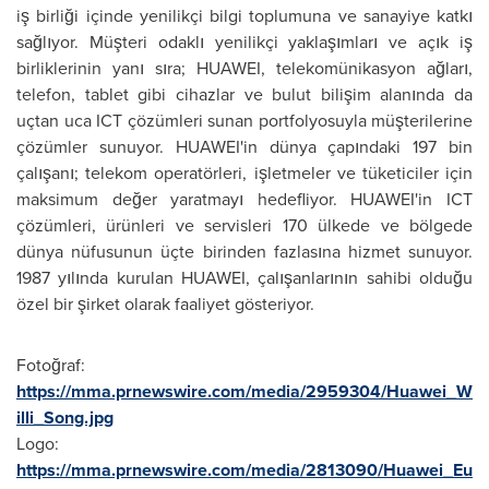
iş birliği içinde yenilikçi bilgi toplumuna ve sanayiye katkı
sağlıyor. Müşteri odaklı yenilikçi yaklaşımları ve açık iş
birliklerinin yanı sıra; HUAWEI, telekomünikasyon ağları,
telefon, tablet gibi cihazlar ve bulut bilişim alanında da
uçtan uca ICT çözümleri sunan portfolyosuyla müşterilerine
çözümler sunuyor. HUAWEI'in dünya çapındaki 197 bin
çalışanı; telekom operatörleri, işletmeler ve tüketiciler için
maksimum değer yaratmayı hedefliyor. HUAWEI'in ICT
çözümleri, ürünleri ve servisleri 170 ülkede ve bölgede
dünya nüfusunun üçte birinden fazlasına hizmet sunuyor.
1987 yılında kurulan HUAWEI, çalışanlarının sahibi olduğu
özel bir şirket olarak faaliyet gösteriyor.
Fotoğraf:
https://mma.prnewswire.com/media/2959304/Huawei_W
illi_Song.jpg
Logo:
https://mma.prnewswire.com/media/2813090/Huawei_Eu