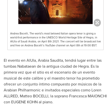
Andrea Bocelli, The world’s most beloved Italian opera tenor is giving a
world-first performance in the UNESCO World Heritage Site of Hegra, in
AlUla of Saudi Arabia, on April 8th 2021. The concert will be broadcast live
and free on Andrea Bocelli’s YouTube channel on April 8th at 19:00 BST.
El evento en AlUla, Arabia Saudita, tendrá lugar entre las
tumbas Nabataean de la antigua ciudad de Hegra. Es la
primera vez que el sitio es el escenario de un evento
musical de este calibre y el maestro tenor ha prometido
ofrecer un conjunto íntimo compuesto por músicos de la
Arabian Philharmonic e invitados especiales como Loren
ALLRED, Matteo BOCELLI, la soprano Francesca MAIONCHI
con
EUGENE KOHN al
piano.