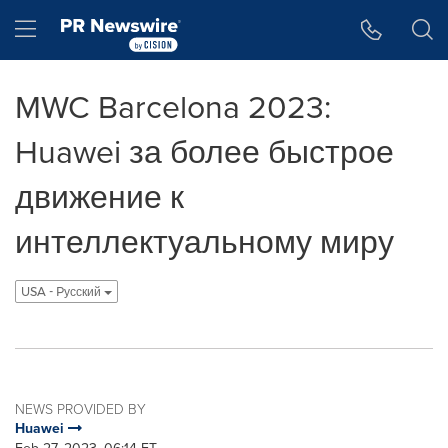
Accessibility Statement
Skip Navigation
Hamburger menu
MWC Barcelona 2023:
Huawei за более быстрое
движение к
интеллектуальному миру
USA - Pусский
NEWS PROVIDED BY
Huawei