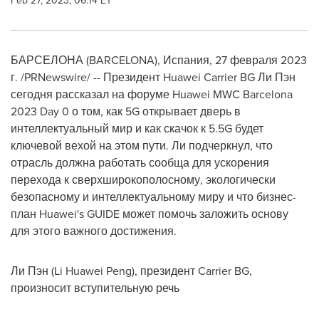
Feb 27, 2023, 06:14 ET
БАРСЕЛОНА (
BARCELONA
), Испания
,
27 февраля 2023
г.
/PRNewswire/ -- Президент Huawei Carrier BG Ли Пэн
сегодня рассказал на форуме Huawei MWC Barcelona
2023 Day 0 о том, как 5G открывает дверь в
интеллектуальный мир и как скачок к 5.5G будет
ключевой вехой на этом пути. Ли подчеркнул, что
отрасль должна работать сообща для ускорения
перехода к сверхширокополосному, экологически
безопасному и интеллектуальному миру и что бизнес-
план Huawei's GUIDE может помочь заложить основу
для этого важного достижения.
Ли Пэн (
Li Huawei Peng
), президент Carrier BG,
произносит вступительную речь