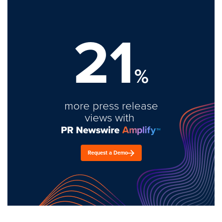
21
%
more press release
views with
Request a Demo