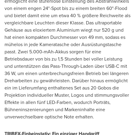
ermöglicht eine stufenlose Einstellung des Abstrahlwinkels
von einem engen 24°-Spot bis zu einem breiten 60°-Flood
und bietet damit eine um etwa 40 % größere Reichweite als
vergleichbare Leuchten dieser Klasse. Das ultraportable
Gehäuse aus eloxiertem Aluminium wiegt nur 520 g und
hat einen kompakten Durchmesser von 49 mm, sodass es
mühelos in jede Kameratasche oder Ausrüstungstasche
passt. Zwei 5.000-mAh-Akkus sorgen für eine
Betriebsdauer von bis zu 1,5 Stunden bei voller Leistung
und unterstützen das Pass-Through-Laden über USB-C mit
36 W, um einen unterbrechungsfreien Betrieb bei längeren
Dreharbeiten zu gewährleisten. Darüber hinaus ermöglicht
ein im Lieferumfang enthaltenes Set aus 20 Gobos die
Projektion individueller Muster, Logos und stimmungsvoller
Effekte in allen fünf LED-Farben, wodurch Porträts,
Bühneninszenierungen und Markeninhalte eine
unverwechselbare optische Note erhalten.
TRIBEX-Einbeinstativ: Ein
einziger
Handgriff