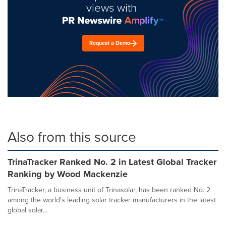
views with
Request a Demo
Also from this source
TrinaTracker Ranked No. 2 in Latest Global Tracker
Ranking by Wood Mackenzie
TrinaTracker, a business unit of Trinasolar, has been ranked No. 2
among the world's leading solar tracker manufacturers in the latest
global solar...