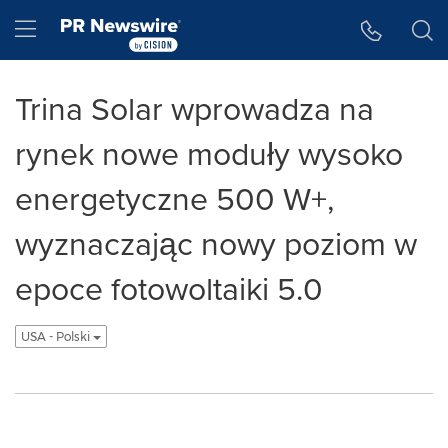
Accessibility Statement
Skip Navigation
Hamburger menu
Trina Solar wprowadza na
rynek nowe moduły wysoko
energetyczne 500 W+,
wyznaczając nowy poziom w
epoce fotowoltaiki 5.0
USA - Polski