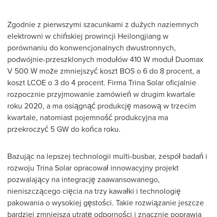
Zgodnie z pierwszymi szacunkami z dużych naziemnych
elektrowni w chińskiej prowincji
Heilongjiang
w
porównaniu do konwencjonalnych dwustronnych,
podwójnie-przeszklonych modułów 410 W moduł Duomax
V 500 W może zmniejszyć koszt BOS o 6 do 8 procent, a
koszt LCOE o 3 do 4 procent.
Firma Trina Solar
oficjalnie
rozpocznie przyjmowanie zamówień w drugim kwartale
roku 2020, a ma osiągnąć produkcję masową w trzecim
kwartale, natomiast pojemność produkcyjna ma
przekroczyć 5 GW do końca roku.
Bazując na lepszej technologii multi-busbar, zespół badań i
rozwoju
Trina Solar
opracował innowacyjny projekt
pozwalający na integrację zaawansowanego,
nieniszczącego cięcia na trzy kawałki i technologię
pakowania o wysokiej gęstości. Takie rozwiązanie jeszcze
bardziej zmniejsza utratę odporności i znacznie poprawia