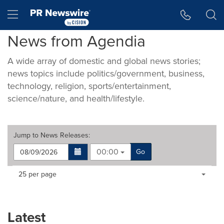
Accessibility Statement
Skip Navigation
Hamburger menu
News from Agendia
A wide array of domestic and global news stories;
news topics include politics/government, business,
technology, religion, sports/entertainment,
science/nature, and health/lifestyle.
Jump to
News Releases
:
00:00
Go
Making
Items per page:
25 per page
a
selection
with
these
Latest
dropdown