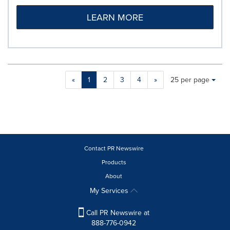
LEARN MORE
Making
Items per page:
«
1
2
3
4
»
25 per page
a
selection
with
these
dropdown
will
cause
Contact PR Newswire
content
Products
on
About
this
page
My Services
to
change.
Call PR Newswire at
News
888-776-0942
listings