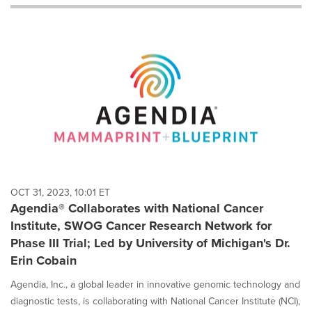
will
cause
content
on
this
page
to
change.
News
listings
will
update
as
each
OCT 31, 2023, 10:01 ET
option
Agendia® Collaborates with National Cancer
is
Institute, SWOG Cancer Research Network for
selected.
Phase III Trial; Led by University of Michigan's Dr.
Erin Cobain
Agendia, Inc., a global leader in innovative genomic technology and
diagnostic tests, is collaborating with National Cancer Institute (NCI),