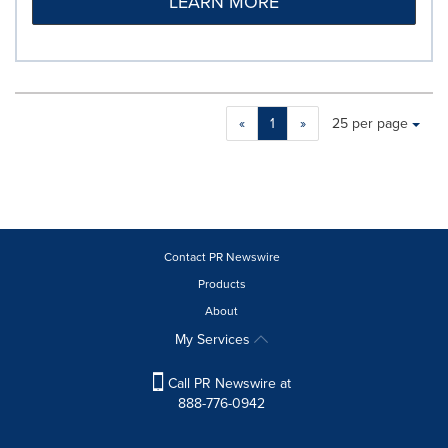
LEARN MORE
Making
Items per page:
«
1
»
25 per page
a
selection
with
these
dropdown
will
cause
Contact PR Newswire
content
Products
on
About
this
page
My Services
to
change.
Call PR Newswire at
News
888-776-0942
listings
will