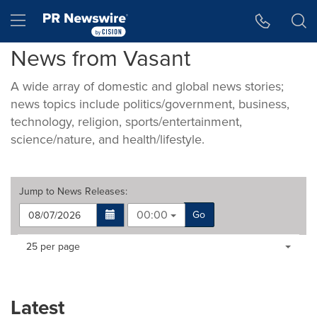
Accessibility Statement
Skip Navigation
Hamburger menu
News from Vasant
A wide array of domestic and global news stories;
news topics include politics/government, business,
technology, religion, sports/entertainment,
science/nature, and health/lifestyle.
Jump to
News Releases
:
00:00
Go
Making
Items per page:
25 per page
a
selection
with
these
Latest
dropdown