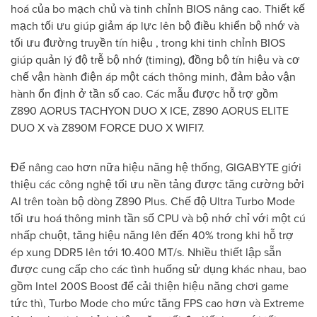
hoá của bo mạch chủ và tinh chỉnh BIOS nâng cao. Thiết kế
mạch tối ưu giúp giảm áp lực lên bộ điều khiển bộ nhớ và
tối ưu đường truyền tín hiệu , trong khi tinh chỉnh BIOS
giúp quản lý độ trễ bộ nhớ (timing), đồng bộ tín hiệu và cơ
chế vận hành điện áp một cách thông minh, đảm bảo vận
hành ổn định ở tần số cao. Các mẫu được hỗ trợ gồm
Z890 AORUS TACHYON DUO X ICE, Z890 AORUS ELITE
DUO X và Z890M FORCE DUO X WIFI7.
Để nâng cao hơn nữa hiệu năng hệ thống, GIGABYTE giới
thiệu các công nghệ tối ưu nền tảng được tăng cường bởi
AI trên toàn bộ dòng Z890 Plus. Chế độ Ultra Turbo Mode
tối ưu hoá thông minh tần số CPU và bộ nhớ chỉ với một cú
nhấp chuột, tăng hiệu năng lên đến 40% trong khi hỗ trợ
ép xung DDR5 lên tới 10.400 MT/s. Nhiều thiết lập sẵn
được cung cấp cho các tình huống sử dụng khác nhau, bao
gồm Intel 200S Boost để cải thiện hiệu năng chơi game
tức thì, Turbo Mode cho mức tăng FPS cao hơn và Extreme