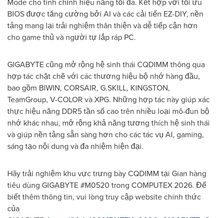
Mode cho tinh chỉnh hiệu năng tối đa. Kết hợp với tối ưu
BIOS được tăng cường bởi AI và các cải tiến EZ-DIY, nền
tảng mang lại trải nghiệm thân thiện và dễ tiếp cận hơn
cho game thủ và người tự lắp ráp PC.
GIGABYTE cũng mở rộng hệ sinh thái CQDIMM thông qua
hợp tác chặt chẽ với các thương hiệu bộ nhớ hàng đầu,
bao gồm BIWIN, CORSAIR, G.SKILL, KINGSTON,
TeamGroup, V-COLOR và XPG. Những hợp tác này giúp xác
thực hiệu năng DDR5 tần số cao trên nhiều loại mô-đun bộ
nhớ khác nhau, mở rộng khả năng tương thích hệ sinh thái
và giúp nền tảng sẵn sàng hơn cho các tác vụ AI, gaming,
sáng tạo nội dung và đa nhiệm hiện đại.
Hãy trải nghiệm khu vực trưng bày CQDIMM tại Gian hàng
tiêu dùng GIGABYTE #M0520 trong COMPUTEX 2026. Để
biết thêm thông tin, vui lòng truy cập website chính thức
của