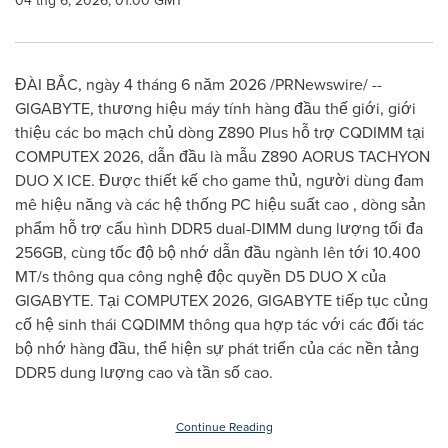
04 thg 6, 2026, 01:00 GMT
ĐÀI BẮC, ngày 4 tháng 6 năm 2026 /PRNewswire/ --
GIGABYTE, thương hiệu máy tính hàng đầu thế giới, giới
thiệu các bo mạch chủ dòng Z890 Plus hỗ trợ CQDIMM tại
COMPUTEX 2026, dẫn đầu là mẫu Z890 AORUS TACHYON
DUO X ICE. Được thiết kế cho game thủ, người dùng đam
mê hiệu năng và các hệ thống PC hiệu suất cao , dòng sản
phẩm hỗ trợ cấu hình DDR5 dual-DIMM dung lượng tối đa
256GB, cùng tốc độ bộ nhớ dẫn đầu ngành lên tới 10.400
MT/s thông qua công nghệ độc quyền D5 DUO X của
GIGABYTE. Tại COMPUTEX 2026, GIGABYTE tiếp tục củng
cố hệ sinh thái CQDIMM thông qua hợp tác với các đối tác
bộ nhớ hàng đầu, thể hiện sự phát triển của các nền tảng
DDR5 dung lượng cao và tần số cao.
Continue Reading