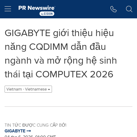
Tuyên bố về khả năng truy cập
Skip Navigation
Hamburger menu
GIGABYTE giới thiệu hiệu
năng CQDIMM dẫn đầu
ngành và mở rộng hệ sinh
thái tại COMPUTEX 2026
Vietnam - Vietnamese
TIN TỨC ĐƯỢC CUNG CẤP BỞI
GIGABYTE