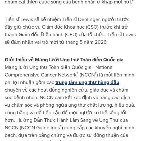
nhằm cải thiện cuộc sống của bệnh nhân ở khắp mọi nơi."
Tiến sĩ Lewis sẽ kế nhiệm Tiến sĩ Denlinger, người trước
đây giữ chức vụ Giám đốc Khoa học (CSO) trước khi trở
thành Giám đốc Điều hành (CEO) của tổ chức. Tiến sĩ Lewis
sẽ đảm nhận vai trò mới từ tháng 5 năm 2026.
Giới thiệu về Mạng lưới Ung thư Toàn diện Quốc gia
Mạng lưới Ung thư Toàn diện Quốc gia - National
®
®
Comprehensive Cancer Network
(NCCN
) là một liên minh
phi lợi nhuận gồm các
trung tâm ung thư hàng đầu
chuyên về các hoạt động nghiên cứu, giáo dục và chăm
sóc bệnh nhân. NCCN cam kết xác định và nâng cao dịch
vụ chăm sóc và phòng ngừa ung thư chất lượng, hiệu quả,
công bằng và dễ tiếp cận để mọi người có thể sống tốt
hơn. Hướng Dẫn Thực Hành Lâm Sàng về Ung Thư của
®
NCCN (NCCN Guidelines
) cung cấp các khuyến nghị minh
bạch, dựa trên bằng chứng và được sự đồng thuận của