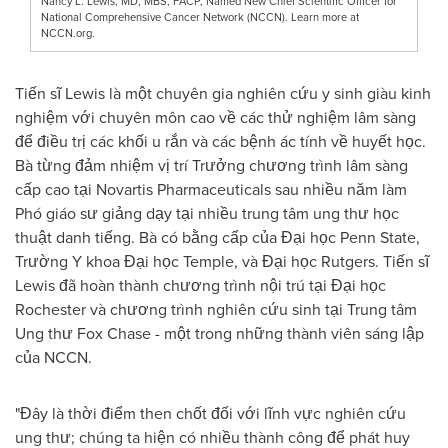
Nancy L. Lewis, MD, MBS, FACP, Named New Chief Scientific Officer for
National Comprehensive Cancer Network (NCCN). Learn more at
NCCN.org.
Tiến sĩ Lewis là một chuyên gia nghiên cứu y sinh giàu kinh
nghiệm với chuyên môn cao về các thử nghiệm lâm sàng
để điều trị các khối u rắn và các bệnh ác tính về huyết học.
Bà từng đảm nhiệm vị trí Trưởng chương trình lâm sàng
cấp cao tại Novartis Pharmaceuticals sau nhiều năm làm
Phó giáo sư giảng dạy tại nhiều trung tâm ung thư học
thuật danh tiếng. Bà có bằng cấp của Đại học Penn State,
Trường Y khoa Đại học Temple, và Đại học Rutgers. Tiến sĩ
Lewis đã hoàn thành chương trình nội trú tại Đại học
Rochester và chương trình nghiên cứu sinh tại Trung tâm
Ung thư Fox Chase - một trong những thành viên sáng lập
của NCCN.
"Đây là thời điểm then chốt đối với lĩnh vực nghiên cứu
ung thư; chúng ta hiện có nhiều thành công để phát huy