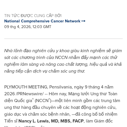
TIN TỨC ĐƯỢC CUNG CẤP BỞI
National Comprehensive Cancer Network
09 thg 4, 2026, 12:03 GMT
Nhà lãnh đạo nghiên cứu y khoa giàu kinh nghiệm sẽ giám
sát các chương trình của NCCN nhằm đẩy mạnh các thử
nghiệm lâm sàng và nâng cao chất lượng, hiệu quả và khả
năng tiếp cận dịch vụ chăm sóc ung thư.
PLYMOUTH MEETING, Pensilvania
,
ngày 9 tháng 4 năm
2026
/PRNewswire/ -- Hôm nay, Mạng lưới Ung thư Toàn
®
®
diện Quốc gia
(NCCN
)—một liên minh gồm các trung tâm
ung thư hàng đầu chuyên về các hoạt động nghiên cứu,
giáo dục và chăm sóc bệnh nhân, —đã công bố bổ nhiệm
Tiến sĩ
Nancy L. Lewis, MD, MBS, FACP
, làm Giám đốc