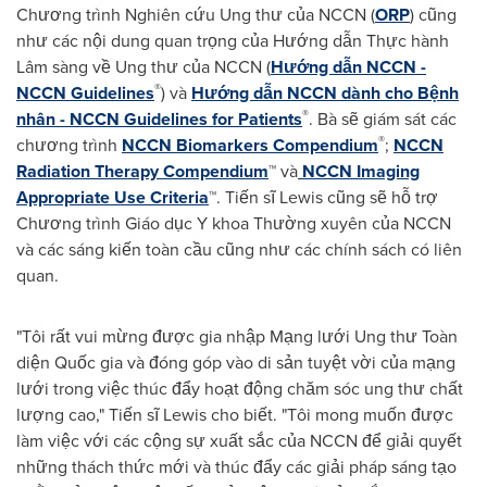
Chương trình Nghiên cứu Ung thư của NCCN (
ORP
) cũng
như các nội dung quan trọng của Hướng dẫn Thực hành
Lâm sàng về Ung thư của NCCN (
Hướng dẫn NCCN -
®
NCCN Guidelines
) và
Hướng dẫn NCCN dành cho Bệnh
®
nhân - NCCN Guidelines for Patients
. Bà sẽ giám sát các
®
chương trình
NCCN Biomarkers Compendium
;
NCCN
Radiation Therapy Compendium
™ và
NCCN Imaging
Appropriate Use Criteria
™. Tiến sĩ Lewis cũng sẽ hỗ trợ
Chương trình Giáo dục Y khoa Thường xuyên của NCCN
và các sáng kiến toàn cầu cũng như các chính sách có liên
quan.
"Tôi rất vui mừng được gia nhập Mạng lưới Ung thư Toàn
diện Quốc gia và đóng góp vào di sản tuyệt vời của mạng
lưới trong việc thúc đẩy hoạt động chăm sóc ung thư chất
lượng cao," Tiến sĩ Lewis cho biết. "Tôi mong muốn được
làm việc với các cộng sự xuất sắc của NCCN để giải quyết
những thách thức mới và thúc đẩy các giải pháp sáng tạo