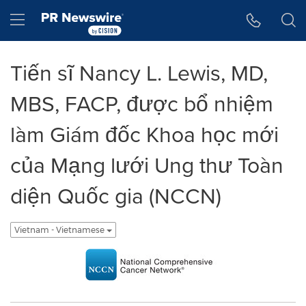
Tuyên bố về khả năng truy cập
Skip Navigation
Hamburger menu
Tiến sĩ Nancy L. Lewis, MD,
MBS, FACP, được bổ nhiệm
làm Giám đốc Khoa học mới
của Mạng lưới Ung thư Toàn
diện Quốc gia (NCCN)
Vietnam - Vietnamese