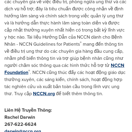
các chuyên gia về việc điều trị, phòng ngừa ung thư và các
dịch vụ hỗ trợ; đây là tiêu chuẩn được công nhận về định
hướng lâm sàng và chính sách trong việc quản lý ung thư
và là hướng dẫn thực hành lâm sàng toàn diện và được
cập nhật thường xuyên nhất hiện có trong bất kỳ lĩnh vực
y học nào. Tài liệu Hướng Dẫn của NCCN dành cho Bệnh
®
Nhân - NCCN Guidelines for Patients
mang đến thông tin
về điều trị ung thư do các chuyên gia hàng đầu cung cấp,
nhằm phổ biến thông tin và trợ giúp bệnh nhân cũng như
người chăm sóc thông qua các hình thức hỗ trợ từ
NCCN
®
Foundation
. NCCN cũng thúc đẩy các hoạt động giáo dục
thường xuyên, các sáng kiến, chính sách, hoạt động hợp
tác nghiên cứu và xuất bản toàn cầu trong lĩnh vực ung
thư. Truy cập
NCCN.org
để biết thêm thông tin.
Liên Hệ Truyền Thông:
Rachel Darwin
267-622-6624
darwin@nccn.org