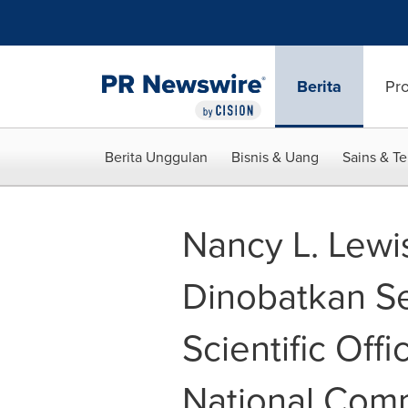
Accessibility Statement
Skip Navigation
Berita
Pr
Berita Unggulan
Bisnis & Uang
Sains & T
Nancy L. Lewi
Dinobatkan Se
Scientific Off
National Com