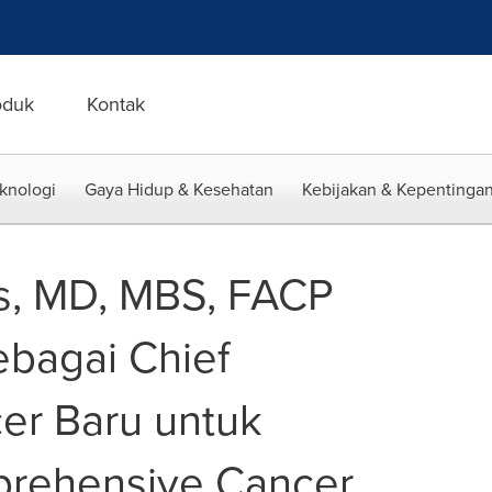
oduk
Kontak
eknologi
Gaya Hidup & Kesehatan
Kebijakan & Kepentingan
s, MD, MBS, FACP
bagai Chief
icer Baru untuk
prehensive Cancer