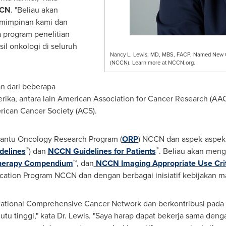
CCN
. "Beliau akan
emimpinan kami dan
program penelitian
il onkologi di seluruh
Nancy L. Lewis, MD, MBS, FACP, Named New Ch
(NCCN). Learn more at NCCN.org.
n dari beberapa
rika, antara lain American Association for Cancer Research (AA
rican Cancer Society (ACS).
antu Oncology Research Program (
ORP
) NCCN dan aspek-aspek 
®
®
elines
) dan
NCCN Guidelines for Patients
. Beliau akan men
herapy Compendium
™, dan
NCCN Imaging Appropriate Use Crit
tion Program NCCN dan dengan berbagai inisiatif kebijakan maup
National Comprehensive Cancer Network dan berkontribusi pada 
 tinggi," kata Dr. Lewis. "Saya harap dapat bekerja sama deng