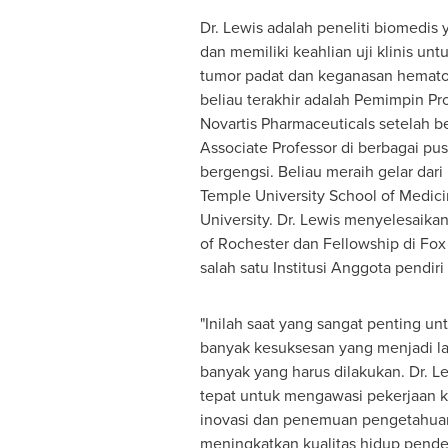
Dr. Lewis adalah peneliti biomedi
dan memiliki keahlian uji klinis un
tumor padat dan keganasan hematol
beliau terakhir adalah Pemimpin Pro
Novartis Pharmaceuticals setelah 
Associate Professor di berbagai pu
bergengsi. Beliau meraih gelar dari 
Temple University School of Medici
University. Dr. Lewis menyelesaikan 
of Rochester dan Fellowship di Fo
salah satu Institusi Anggota pendir
"Inilah saat yang sangat penting un
banyak kesuksesan yang menjadi la
banyak yang harus dilakukan. Dr. L
tepat untuk mengawasi pekerjaan
inovasi dan penemuan pengetahua
meningkatkan kualitas hidup penderi