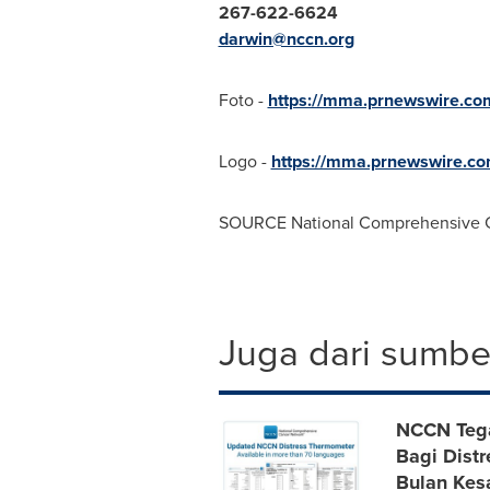
267-622-6624
darwin@nccn.org
Foto -
https://mma.prnewswire.c
Logo -
https://mma.prnewswire.c
SOURCE National Comprehensive 
Juga dari sumber
NCCN Teg
Bagi Distr
Bulan Kes