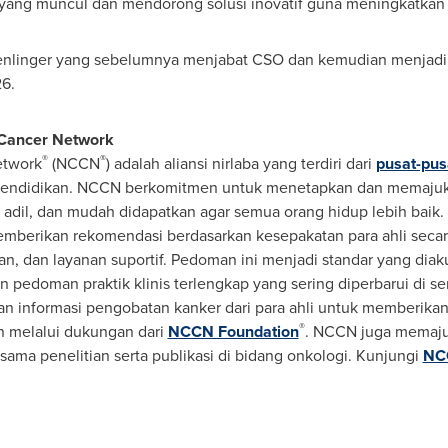
yang muncul dan mendorong solusi inovatif guna meningkatkan k
Denlinger yang sebelumnya menjabat CSO dan kemudian menjadi
26.
 Cancer Network
®
®
etwork
(NCCN
) adalah aliansi nirlaba yang terdiri dari
pusat-pus
n pendidikan. NCCN berkomitmen untuk menetapkan dan memaj
, adil, dan mudah didapatkan agar semua orang hidup lebih baik.
emberikan rekomendasi berdasarkan kesepakatan para ahli secar
, dan layanan suportif. Pedoman ini menjadi standar yang diak
n pedoman praktik klinis terlengkap yang sering diperbarui di
 informasi pengobatan kanker dari para ahli untuk memberik
®
 melalui dukungan dari
NCCN Foundation
. NCCN juga memaju
ja sama penelitian serta publikasi di bidang onkologi. Kunjungi
NC