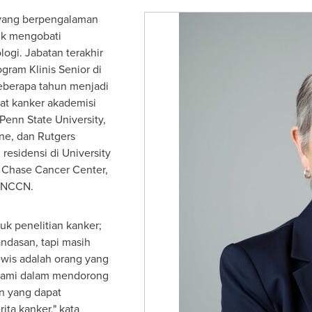
s yang berpengalaman
tuk mengobati
ogi. Jabatan terakhir
gram Klinis Senior di
beberapa tahun menjadi
sat kanker akademisi
Penn State University,
ne, dan Rutgers
residensi di University
x Chase Cancer Center,
i NCCN.
tuk penelitian kanker;
ndasan, tapi masih
ewis adalah orang yang
 kami dalam mendorong
n yang dapat
ta kanker," kata