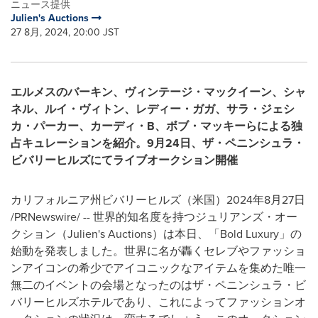
ニュース提供
Julien's Auctions
27 8月, 2024, 20:00 JST
エルメスのバーキン、ヴィンテージ・マックイーン、シャ
ネル、ルイ・ヴィトン、レディー・ガガ、サラ・ジェシ
カ・パーカー、カーディ・
B
、ボブ・マッキーらによる独
占キュレーションを紹介。
9
月
24
日、ザ・ペニンシュラ・
ビバリーヒルズにてライブオークション開催
カリフォルニア州ビバリーヒルズ（米国）2024年8月27日
/PRNewswire/ -- 世界的知名度を持つジュリアンズ・オー
クション（Julien's Auctions）は本日、「Bold Luxury」の
始動を発表しました。世界に名が轟くセレブやファッショ
ンアイコンの希少でアイコニックなアイテムを集めた唯一
無二のイベントの会場となったのはザ・ペニンシュラ・ビ
バリーヒルズホテルであり、これによってファッションオ