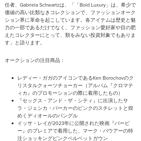
任者、Gabriela Schwartzは、「「Bold Luxury」は、希少で
価値の高い比類なきコレクションで、ファッションオーク
ション界に革命を起こしています。各アイテムは歴史と魅
力の一部であるだけでなく、ファッション愛好家や目の肥
えたコレクターにとって、類をみない投資対象でもありま
す」と語ります。
オークションの注目商品：
レディー・ガガのアイコンであるKen Borochovのク
リスタルクォーツチョーカー（アルバム『クロマテ
ィカ』のプロモーションの際に着用したもの）
『セックス・アンド・ザ・シティ』に出演したサ
ラ・ジェシカ・パーカーのピンクのスチレットと煌
めくディオールのバングル
イッサ・レイが2023年に公開された映画『バービ
ー』のプレミアで着用した、マーク・バウアーの特
注ショッキングピンクベルベットガウン