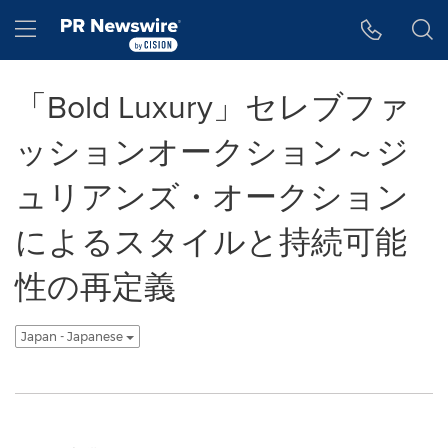
アクセシビリティ・ステートメント
Skip Navigation
Hamburger menu
「Bold Luxury」セレブファ
ッションオークション～ジ
ュリアンズ・オークション
によるスタイルと持続可能
性の再定義
Japan - Japanese