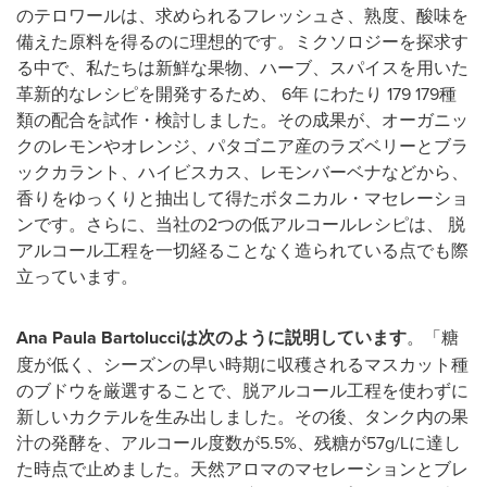
のテロワールは、求められるフレッシュさ、熟度、酸味を
備えた原料を得るのに理想的です。ミクソロジーを探求す
る中で、私たちは新鮮な果物、ハーブ、スパイスを用いた
革新的なレシピを開発するため、 6年 にわたり 179 179種
類の配合を試作・検討しました。その成果が、オーガニッ
クのレモンやオレンジ、パタゴニア産のラズベリーとブラ
ックカラント、ハイビスカス、レモンバーベナなどから、
香りをゆっくりと抽出して得たボタニカル・マセレーショ
ンです。さらに、当社の2つの低アルコールレシピは、 脱
アルコール工程を一切経ることなく造られている点でも際
立っています。
Ana Paula Bartolucciは次のように説明しています
。「糖
度が低く、シーズンの早い時期に収穫されるマスカット種
のブドウを厳選することで、脱アルコール工程を使わずに
新しいカクテルを生み出しました。その後、タンク内の果
汁の発酵を、アルコール度数が5.5%、残糖が57g/Lに達し
た時点で止めました。天然アロマのマセレーションとブレ