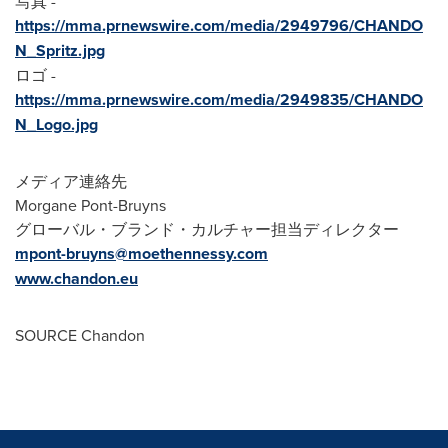
写真 -
https://mma.prnewswire.com/media/2949796/CHANDO
N_Spritz.jpg
ロゴ -
https://mma.prnewswire.com/media/2949835/CHANDO
N_Logo.jpg
メディア連絡先
Morgane Pont-Bruyns
グローバル・ブランド・カルチャー担当ディレクター
mpont-bruyns@moethennessy.com
www.chandon.eu
SOURCE Chandon