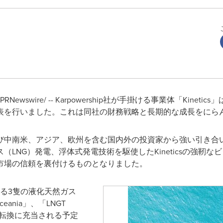
/PRNewswire/ -- Karpowership社が手掛ける事業体「Kin
表を行いました。これは同社の財務戦略と長期的な成長をにら
び中南米、アジア、欧州を含む国内外の投資家から強い引き合
LNG）発電、浮体式発電技術を駆使したKineticsの強靭
市場の信頼を裏付けるものとなりました。
による3隻の液化天然ガス
eania」、「LNGT
iz」の転換に充当される予定