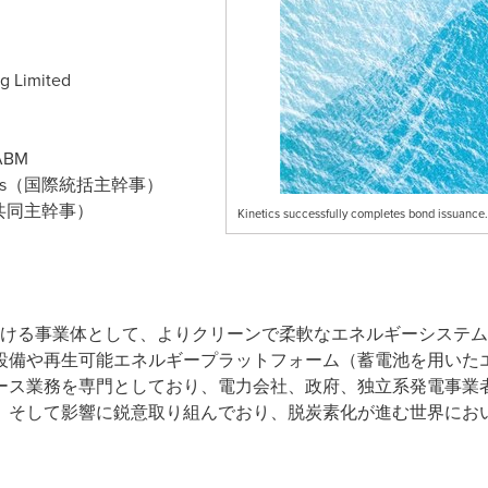
 Limited
ABM
ities（国際統括主幹事）
es（共同主幹事）
Kinetics successfully completes bond issuance.
ship社が手掛ける事業体として、よりクリーンで柔軟なエネルギーシ
設備や再生可能エネルギープラットフォーム（蓄電池を用いたエ
ース業務を専門としており、電力会社、政府、独立系発電事業
、そして影響に鋭意取り組んでおり、脱炭素化が進む世界にお
。