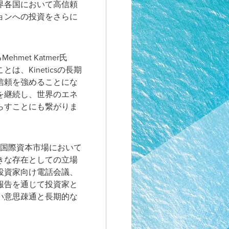
界各国において高信頼
ョンへの投資をさらに
hmet Katmer氏
、Kineticsの長期
信頼を強めることにな
を継続し、世界のエネ
らすことにも繋がりま
sは国際資本市場において
きな存在としての立場
投資家向け電話会議、
報告を通じて投資家と
い意思疎通と長期的な