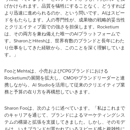
げかけられます。品質を犠牲にすることなく、どうすれば
より迅速に進められるのか、という問いです。AIはスピー
ドをもたらします。人の専門性が、成果物の戦略的妥当性
とクリエイティブ面での強さを担保します。Rocketium
は、その両方を兼ね備えた唯一のAIプラットフォームで
す。SharonとHiteshは、世界有数のブランドと長年にわた
り仕事をしてきた経験から、このことを深く理解していま
す。」
FooとMehtaは、小売およびCPGブランドにおける
Rocketiumの展開を拡大し、CMOやブランドリーダーと連
携しながら、AI Studioを活用して従来のクリエイティブ業
務と予算の在り方を再構想していきます。
Sharon Fooは、次のように述べています。「私はこれまで
のキャリアを通じて、ブランドによるマーケティングシス
テムの構築と拡張を支援してきました。しかし、そのモデ
ルは、いまブランドが置かれているスピード感と複雑性に