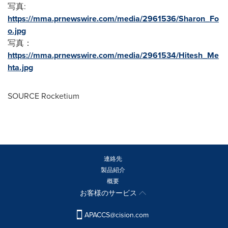
写真:
https://mma.prnewswire.com/media/2961536/Sharon_Fo
o.jpg
写真：
https://mma.prnewswire.com/media/2961534/Hitesh_Me
hta.jpg
SOURCE Rocketium
連絡先
製品紹介
概要
お客様のサービス
APACCS@cision.com