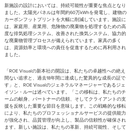
新施設の設計においては、持続可能性が重要な焦点となり
ました。太陽光パネルは年間約60万kWhを発電し、建物の
カーボンフットプリントを大幅に削減しています。施設に
は、家庭用、産業用、危険物の廃棄物を処理するための高
度な排気処理システム、改善された換気システム、協力的
な廃棄物管理プロセスが備えられています。家具の多く
は、資源効率と環境への責任を促進するために再利用され
ました。
「ROE Visualの新本社の開設は、私たちの卓越性への絶え
間ない追求と、過去18年間に達成した驚異的な成長の証で
す」と、ROE Visualのジェネラルマネージャーであるジェ
イソン・ルーは述べています。「この移転は、私たちのチ
ームの献身、パートナーの信頼、そしてクライアントの支
援を反映した重要な節目を意味します。この戦略的な移転
により、私たちのプロフェッショナルサービスの提供能力
が強化され、品質管理が向上し、製品の信頼性が確保され
ます。新しい施設は、私たちの革新、持続可能性、そして