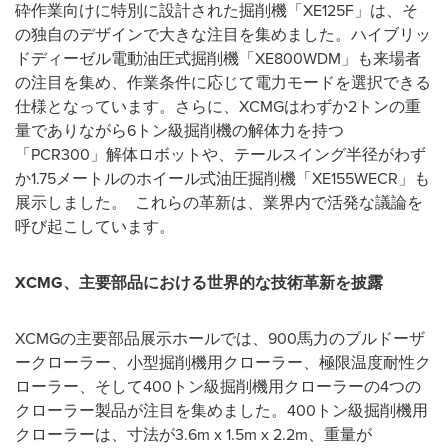
砕作業向けに特別に設計された掘削機「XE125F」は、そ
の独自のデザインで大きな注目を集めました。ハイブリッ
ドディーゼル電動油圧式掘削機「XE800WDM」も来場者
の注目を集め、作業条件に応じて電力モードを選択できる
仕様となっています。さらに、XCMGはわずか2トンの重
量でありながら6トン級掘削機の解体力を持つ
「PCR300」解体ロボットや、テールスイング半径がわず
か1.75メートルのホイール式油圧掘削機「XE155WECR」も
展示しました。 これらの革新は、業界内で活発な議論を
呼び起こしています。
XCMG
、主要部品における世界的な技術革新を披露
XCMGの主要部品展示ホールでは、900馬力のブルドーザ
ークローラー、小型掘削機用クローラー、極限温度耐性ク
ローラー、そして400トン級掘削機用クローラーの4つの
クローラー製品が注目を集めました。400トン級掘削機用
クローラーは、寸法が3.6m x
1.5m
x 2.2m、重量が