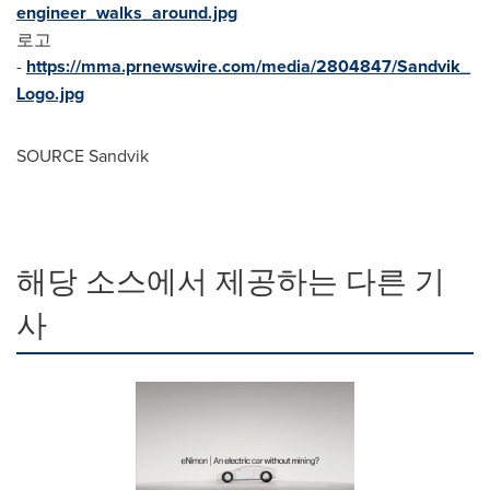
engineer_walks_around.jpg
로고
-
https://mma.prnewswire.com/media/2804847/Sandvik_
Logo.jpg
SOURCE Sandvik
해당 소스에서 제공하는 다른 기
사