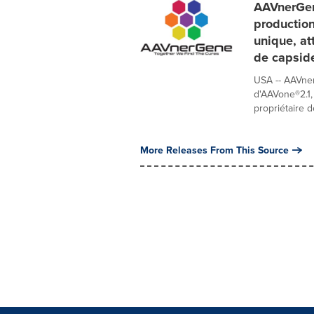
AAVnerGen
production
unique, at
de capside
USA -- AAVner
d'AAVone®2.1,
propriétaire de
More Releases From This Source