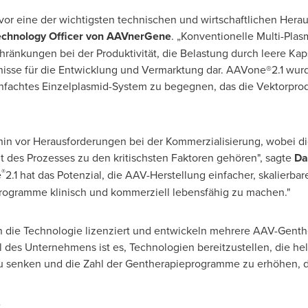
vor eine der wichtigsten technischen und wirtschaftlichen Hera
Technology Officer von AAVnerGene
. „Konventionelle Multi-Pla
hränkungen bei der Produktivität, die Belastung durch leere Kap
nisse für die Entwicklung und Vermarktung dar. AAVone®2.1 wur
fachtes Einzelplasmid-System zu begegnen, das die Vektorprodu
in vor Herausforderungen bei der Kommerzialisierung, wobei di
it des Prozesses zu den kritischsten Faktoren gehören", sagte
Da
®
e
2.1 hat das Potenzial, die AAV-Herstellung einfacher, skalierba
ogramme klinisch und kommerziell lebensfähig zu machen."
 die Technologie lizenziert und entwickeln mehrere AAV-Gent
l des Unternehmens ist es, Technologien bereitzustellen, die hel
 senken und die Zahl der Gentherapieprogramme zu erhöhen, d
.