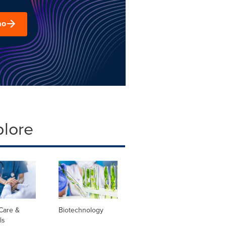
mo
plore
Care &
Biotechnology
ls