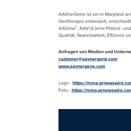
AAVnerGene ist ein in Maryland a
Gentherapie entwickelt, einschließl
®
AAVone
, AAV-Q (eine Potenz- und
Qualität, Skalierbarkeit, Effizienz
Anfragen von Medien und Untern
customer@aavnergene.com
www.aavnergene.com
Logo -
https://mma.prnewswire.c
Foto -
https://mma.prnewswire.c