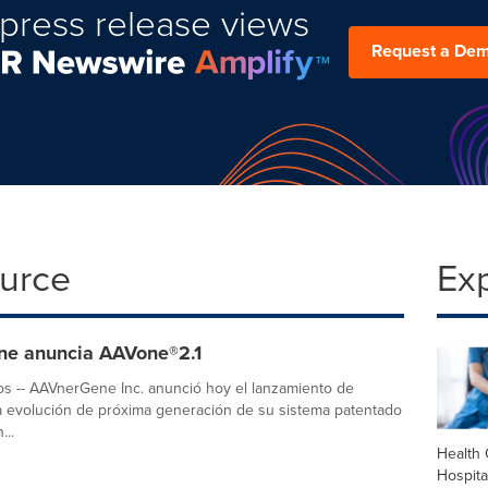
press release views
Request a De
ource
Ex
e anuncia AAVone®2.1
s -- AAVnerGene Inc. anunció hoy el lanzamiento de
a evolución de próxima generación de su sistema patentado
...
Health 
Hospita