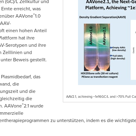
 (GC)/L Zellkultur und
 Ernte erreicht, was
®
genüber AAVone
1.0
-AAV-
oft einen hohen Anteil
attform hat ihre
AV-Serotypen und ihre
 Zelllinien und
unter Beweis gestellt.
Plasmidbedarf, das
wand, die
tungszeit und die
AAV2.1, achieving ~1e16GC/L and >70% Full Cap
leichzeitig die
®
rn. AAVone
2.1 wurde
ommerzielle
Gentherapieprogrammen zu unterstützen, indem es die wichtigst