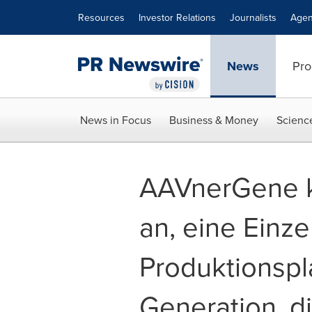
Accessibility Statement
Skip Navigation
Resources
Investor Relations
Journalists
Agen
News
Pro
News in Focus
Business & Money
Scienc
AAVnerGene k
an, eine Einz
Produktionspl
Generation, d