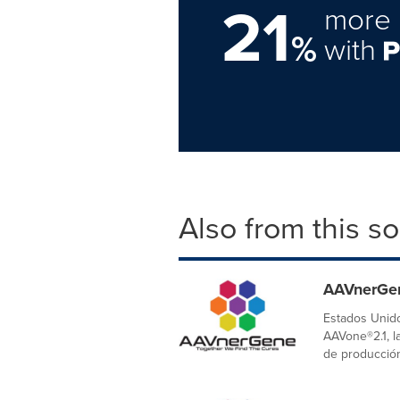
21
more 
%
with
Also from this s
AAVnerGen
Estados Unido
AAVone®2.1, l
de producción