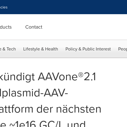
cies
ducts
Contact
e & Tech
Lifestyle & Health
Policy & Public Interest
Peop
ündigt AAVone®2.1
elplasmid-AAV-
attform der nächsten
ie ~1e16 GC/L und