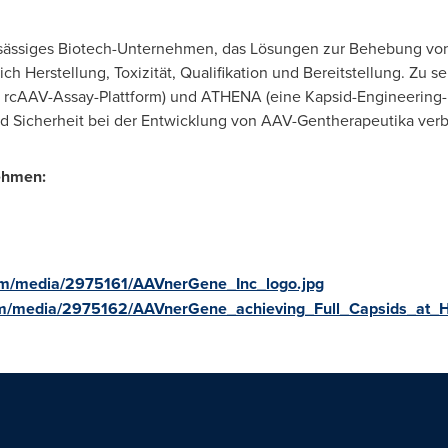
nsässiges Biotech-Unternehmen, das Lösungen zur Behebung vo
ich Herstellung, Toxizität, Qualifikation und Bereitstellung. Zu 
 rcAAV-Assay-Plattform) und ATHENA (eine Kapsid-Engineering-Pla
 und Sicherheit bei der Entwicklung von AAV-Gentherapeutika verb
ehmen:
om/media/2975161/AAVnerGene_Inc_logo.jpg
om/media/2975162/AAVnerGene_achieving_Full_Capsids_at_H