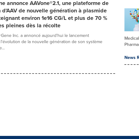
e annonce AAVone®2.1, une plateforme de
 d'AAV de nouvelle génération à plasmide
teignant environ 1e16 CG/L et plus de 70 %
s pleines dès la récolte
Gene Inc. a annoncé aujourd'hui le lancement
Medica
 l'évolution de la nouvelle génération de son système
Pharma
...
News R