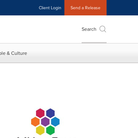
Client Login
Send a Release
Search
le & Culture